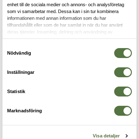
enhet till de sociala medier och annons- och analysföretag
som vi samarbetar med. Dessa kan i sin tur kombinera
OM VARUMÄRKET
informationen med annan information som du har
tillhandahållit eller som de har samlat in när du har använt
deras tjänster. Insamling, delning och användning av
personuppgifter kan användas för personalisering av
TILLBEHÖR
annonser. Läs mer om
Google's Privacy Terms
.
Samtyckesval
Nödvändig
Inställningar
Statistik
Marknadsföring
SUREFIRE
UNITY TACTICAL
U
Dual function tape switch
AXON SL - SureFire 7" - FDE
M
Visa detaljer