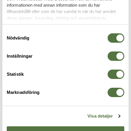
informationen med annan information som du har
tillhandahållit eller som de har samlat in när du har använt
TILLBEHÖR
deras tjänster. Insamling, delning och användning av
personuppgifter kan användas för personalisering av
annonser. Läs mer om
Google's Privacy Terms
.
Samtyckesval
Nödvändig
Inställningar
Statistik
Marknadsföring
SUREFIRE
SUREFIRE
S
Rail Tape Switch Dual Plugs
Dual SW/Tail Cap M3XX M6XX
S
Black
Scoutlight
3
4 595 kr
3 095 kr
7
Visa detaljer