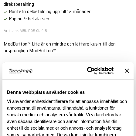
direktbetalning
Räntefri delbetalning upp till 12 månader
Köp nu & betala sen
Artikelnr: MBL-FDE-CL-4.5
ModButton™ Lite är en mindre och lättare kusin till den
ursprungliga ModButton™.
Läs mer
BESKRIVNING
Denna webbplats använder cookies
Vi använder enhetsidentifierare för att anpassa innehållet och
RECENSIONER
annonserna till användarna, tillhandahålla funktioner för
sociala medier och analysera vår trafik. Vi vidarebefordrar
även sådana identifierare och annan information från din
OM VARUMÄRKET
enhet till de sociala medier och annons- och analysföretag
som vi samarbetar med. Dessa kan i sin tur kombinera