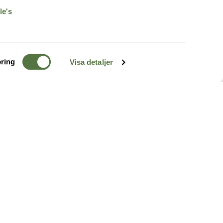
le's
ring
Visa detaljer
TERRÄNG
FÖLJ OSS
ss
k
r & Inspiration
arhet
a tjänster