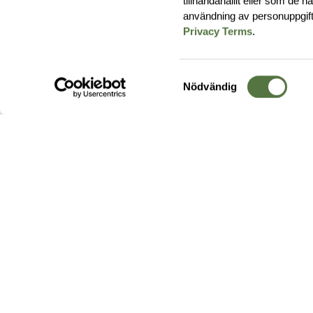
tillhandahållit eller som de 
användning av personuppgif
Privacy Terms
.
Samtyckesval
Nödvändig
Hos oss hittar du produkter av högsta kvalitet från ledande
leverantörer i branschen. I vårt utbud hittar du allt ifrån
kängor,
ryggsäckar
och skalplagg till
utrustning
för fält, sjukvård, övnin
och
vapentillbehör
, för att bara nämna ett urval av våra drygt
20 000 produkter.