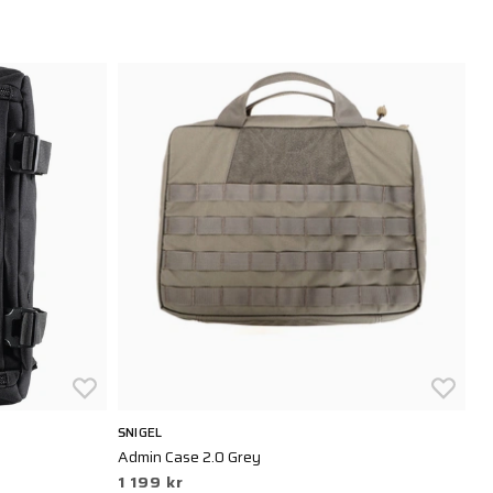
SNIGEL
5.
Admin Case 2.0 Grey
R
1 199 kr
1