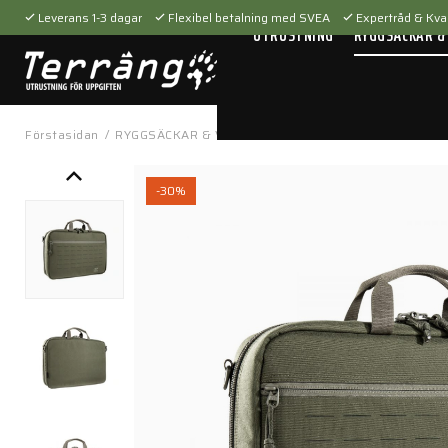
Leverans 1-3 dagar
Flexibel betalning med SVEA
Expertråd & Kval
UTRUSTNING
RYGGSÄCKAR &
Förstasidan
/
RYGGSÄCKAR & VÄSKOR
/
Axelväskor
/
Modular Pisto
-30%