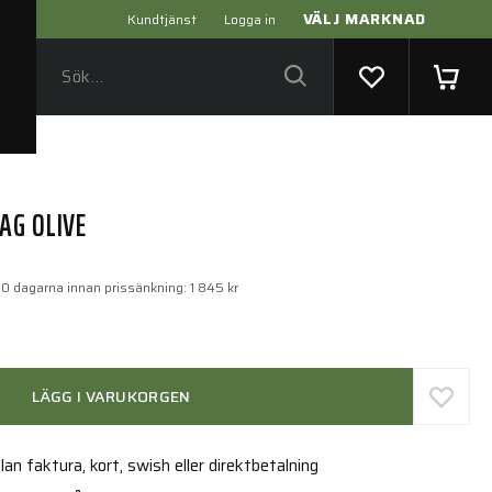
VÄLJ MARKNAD
Kundtjänst
Logga in
AG OLIVE
30 dagarna innan prissänkning:
1 845 kr
LÄGG I VARUKORGEN
an faktura, kort, swish eller direktbetalning