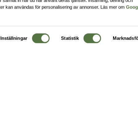
har samlat in när du har använt deras tjänster. Insamling, delning och
ter kan användas för personalisering av annonser. Läs mer om
Goog
Inställningar
Statistik
Marknadsfö
KUNDTJÄNST
OM 
Ångra order
Om o
Företagskund
Buti
g
Kontakta oss
Guide
Köpvillkor
Hållb
Personuppgiftspolicy
Ledig