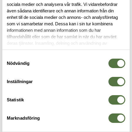
BESKRIVNING
sociala medier och analysera vår trafik. Vi vidarebefordrar
även sådana identifierare och annan information från din
enhet till de sociala medier och annons- och analysföretag
RECENSIONER
som vi samarbetar med. Dessa kan i sin tur kombinera
informationen med annan information som du har
tillhandahållit eller som de har samlat in när du har använt
OM VARUMÄRKET
deras tjänster. Insamling, delning och användning av
personuppgifter kan användas för personalisering av
annonser. Läs mer om
Google's Privacy Terms
.
Samtyckesval
Nödvändig
VAPENTILLBEHÖR
Inställningar
Statistik
Marknadsföring