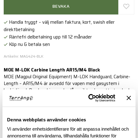
BEVAKA
Handla tryggt – välj mellan faktura, kort, swish eller
direktbetalning
Räntefri delbetalning upp till 12 månader
Köp nu & betala sen
Artikelnr: MAG424-BLK
MOE M-LOK Carbine Length AR15/M4 Black
MOE (Magpul Original Equipment) M-LOK Handguard, Carbine-
Length – AR15/M4 är avsedd för vapen med gasystem i
karbinlängd. Den kombinerar den låga vikten hos ett standard
handguard med den modulära flexibiliteten hos vårt M-LOK-
system.
Läs mer
Denna webbplats använder cookies
Vi använder enhetsidentifierare för att anpassa innehållet och
annonserna till användarna, tillhandahålla funktioner för