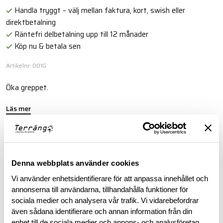
Handla tryggt – välj mellan faktura, kort, swish eller
direktbetalning
Räntefri delbetalning upp till 12 månader
Köp nu & betala sen
Artikelnr: 001G
Öka greppet.
Läs mer
BESKRIVNING
Denna webbplats använder cookies
RECENSIONER
Vi använder enhetsidentifierare för att anpassa innehållet och
annonserna till användarna, tillhandahålla funktioner för
sociala medier och analysera vår trafik. Vi vidarebefordrar
OM VARUMÄRKET
även sådana identifierare och annan information från din
enhet till de sociala medier och annons- och analysföretag