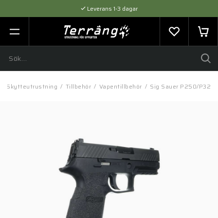
Leverans 1-3 dagar
Flexibel betalning med SVEA
Expertråd & Kvalitetsprodukter
/
Skytteutrustning
/
Tillbehör
/
Vapentillbehör
/
Sig Sauer P250/P320 