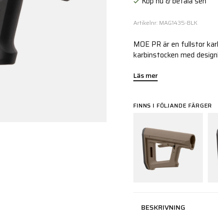
Köp nu & betala sen
Artikelnr: MAG1435-BLK
MOE PR är en fullstor ka
karbinstocken med design
Läs mer
FINNS I FÖLJANDE FÄRGER
BESKRIVNING