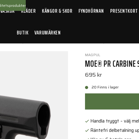
itetsprodukter
 VÄSKOR
KLÄDER
KÄNGOR & SKOR
FYNDHÖRNAN
PRESENTKORT
BUTIK
VARUMÄRKEN
llbehör
/
Vapenkolvar
/
MOE® PR Carbine Stock - Mil-Spec Black
MAGPUL
MOE® PR CARBINE S
695 kr
20 Finns i lager
Handla tryggt – välj mell
Räntefri delbetalning up