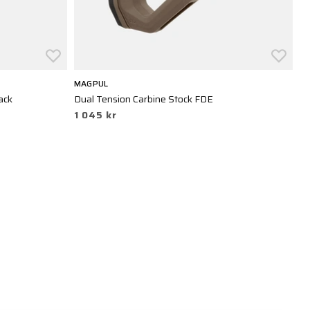
MAGPUL
M
ack
Dual Tension Carbine Stock FDE
Hu
1 045 kr
4