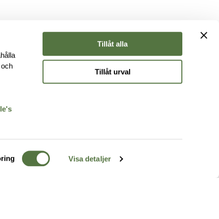
Tillåt alla
hålla
e och
Tillåt urval
r
le's
ring
Visa detaljer