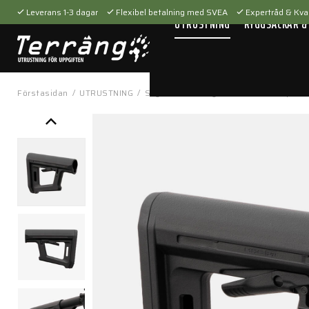
Leverans 1-3 dagar
Flexibel betalning med SVEA
Expertråd & Kval
UTRUSTNING
RYGGSÄCKAR &
Förstasidan
/
UTRUSTNING
/
Skytteutrustning
/
Tillbehör
/
Vapenti