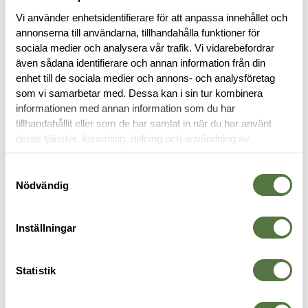
Vi använder enhetsidentifierare för att anpassa innehållet och
annonserna till användarna, tillhandahålla funktioner för
sociala medier och analysera vår trafik. Vi vidarebefordrar
BESKRIVNING
även sådana identifierare och annan information från din
enhet till de sociala medier och annons- och analysföretag
som vi samarbetar med. Dessa kan i sin tur kombinera
RECENSIONER
informationen med annan information som du har
tillhandahållit eller som de har samlat in när du har använt
OM VARUMÄRKET
deras tjänster. Insamling, delning och användning av
personuppgifter kan användas för personalisering av
annonser. Läs mer om
Google's Privacy Terms
.
Samtyckesval
Nödvändig
VAPENKOLVAR
Inställningar
Statistik