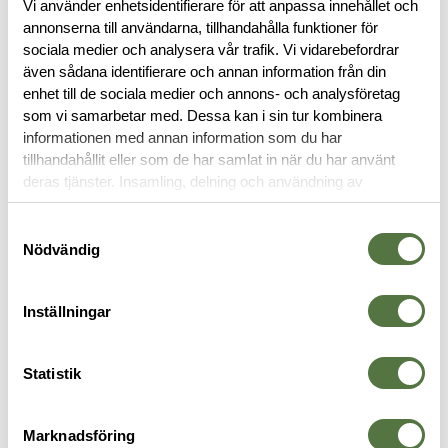
Vi använder enhetsidentifierare för att anpassa innehållet och
annonserna till användarna, tillhandahålla funktioner för
sociala medier och analysera vår trafik. Vi vidarebefordrar
även sådana identifierare och annan information från din
BESKRIVNING
enhet till de sociala medier och annons- och analysföretag
som vi samarbetar med. Dessa kan i sin tur kombinera
informationen med annan information som du har
RECENSIONER
tillhandahållit eller som de har samlat in när du har använt
deras tjänster. Insamling, delning och användning av
OM VARUMÄRKET
personuppgifter kan användas för personalisering av
annonser. Läs mer om
Google's Privacy Terms
.
Samtyckesval
Nödvändig
VAPENKOLVAR
Inställningar
Statistik
Marknadsföring