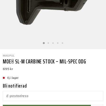
MAGPUL
MOE® SL-M CARBINE STOCK – MIL-SPEC ODG
695 kr
Ej i lager
Bli notifierad