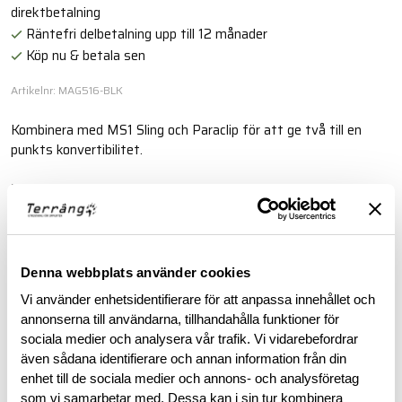
direktbetalning
Räntefri delbetalning upp till 12 månader
Köp nu & betala sen
Artikelnr: MAG516-BLK
Kombinera med MS1 Sling och Paraclip för att ge två till en
punkts konvertibilitet.
Läs mer
BESKRIVNING
Denna webbplats använder cookies
Vi använder enhetsidentifierare för att anpassa innehållet och
RECENSIONER
annonserna till användarna, tillhandahålla funktioner för
sociala medier och analysera vår trafik. Vi vidarebefordrar
även sådana identifierare och annan information från din
OM VARUMÄRKET
enhet till de sociala medier och annons- och analysföretag
som vi samarbetar med. Dessa kan i sin tur kombinera