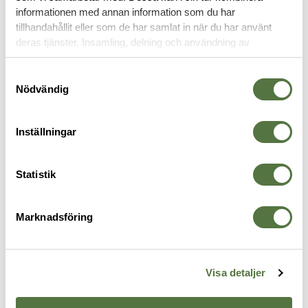
informationen med annan information som du har
tillhandahållit eller som de har samlat in när du har använt
VAPENREMMAR
deras tjänster. Insamling, delning och användning av
personuppgifter kan användas för personalisering av
annonser. Läs mer om
Google's Privacy Terms
.
Samtyckesval
Nödvändig
Inställningar
Statistik
Marknadsföring
VIKING TACTICS
MAGPUL
V
VTAC Hybrid sling Black
M-LOK QD Sling Mount Black
V
975 kr
315 kr
4
Visa detaljer