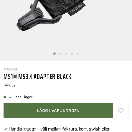
MAGPUL
MS1® MS3® ADAPTER BLACK
255 kr
4 Finns i lager
LÄGG I VARUKORGEN
Handla tryggt – välj mellan faktura, kort, swish eller