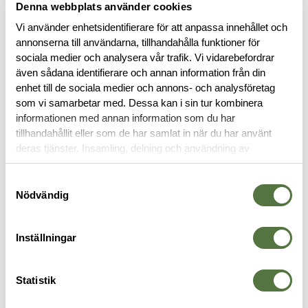
Denna webbplats använder cookies
BESKRIVNING
Vi använder enhetsidentifierare för att anpassa innehållet och
annonserna till användarna, tillhandahålla funktioner för
RECENSIONER
sociala medier och analysera vår trafik. Vi vidarebefordrar
även sådana identifierare och annan information från din
enhet till de sociala medier och annons- och analysföretag
OM VARUMÄRKET
som vi samarbetar med. Dessa kan i sin tur kombinera
informationen med annan information som du har
tillhandahållit eller som de har samlat in när du har använt
deras tjänster. Insamling, delning och användning av
BLOCK & PENNOR
personuppgifter kan användas för personalisering av
annonser. Läs mer om
Google's Privacy Terms
.
Samtyckesval
Nödvändig
Inställningar
Statistik