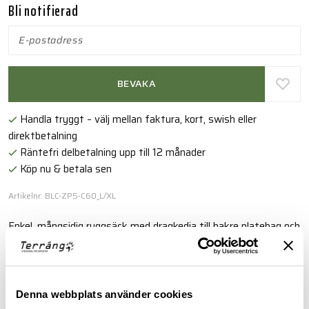
Bli notifierad
BEVAKA
Handla tryggt – välj mellan faktura, kort, swish eller
direktbetalning
Räntefri delbetalning upp till 12 månader
Köp nu & betala sen
Artikelnr: BLC-ZP5-C60_L/XL
Enkel, mångsidig ryggsäck med dragkedja till bakre platebag och
som kan sträckas ut för att rymma viktiga förnödenheter.
Läs mer
Denna webbplats använder cookies