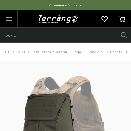
Leverans 1-3 dagar
Flexibel betalning med SVEA
Expertråd & Kvalitetsprodukter
/
UTRUSTNING
/
Bärsystem
/
Västar & riggar
/
Pack Zip-On Panel 2.0 