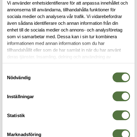
Vi använder enhetsidentifierare för att anpassa innehållet och
BESKRIVNING
annonserna till användarna, tillhandahålla funktioner för
sociala medier och analysera vår trafik. Vi vidarebefordrar
även sådana identifierare och annan information från din
RECENSIONER
enhet till de sociala medier och annons- och analysföretag
som vi samarbetar med. Dessa kan i sin tur kombinera
informationen med annan information som du har
OM VARUMÄRKET
tillhandahållit eller som de har samlat in när du har använt
deras tjänster. Insamling, delning och användning av
personuppgifter kan användas för personalisering av
annonser. Läs mer om
Google's Privacy Terms
.
VÄSTAR & RIGGAR
Samtyckesval
Nödvändig
Inställningar
Statistik
Marknadsföring