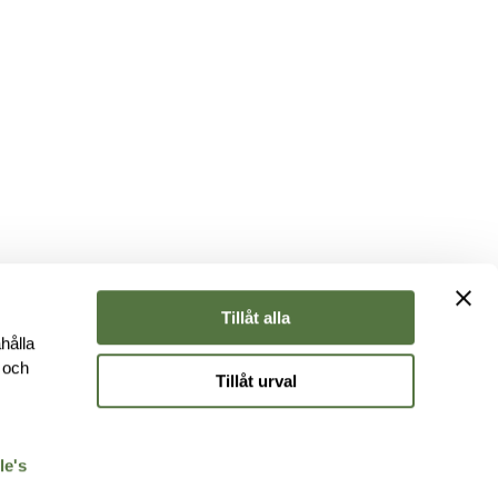
Tillåt alla
hålla
e och
Tillåt urval
r
le's