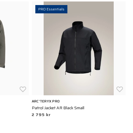
PRO Essentials
ARC'TERYX PRO
5.
Patrol Jacket AR Black Small
Th
2 795 kr
1