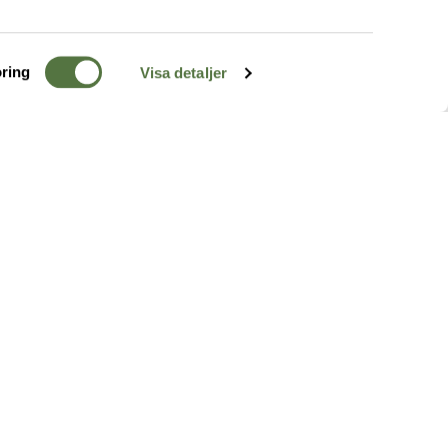
ring
Visa detaljer
TERRÄNG
FÖLJ OSS
ss
k
r & Inspiration
arhet
a tjänster