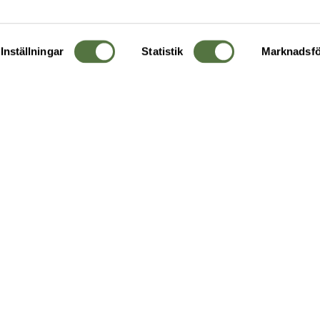
Inställningar
Statistik
Marknadsfö
KUNDTJÄNST
OM 
Ångra order
Om o
Företagskund
Buti
g
Kontakta oss
Guide
Köpvillkor
Hållb
Personuppgiftspolicy
Ledig
Returer & byten
FAQ - Vanliga frågor