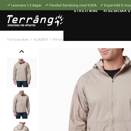
Leverans 1-3 dagar
Flexibel betalning med SVEA
Expertråd & Kval
UTRUSTNING
RYGGSÄCKAR &
Förstasidan
/
KLÄDER
/
På kroppen
/
Jackor
/
Packable Windbreake