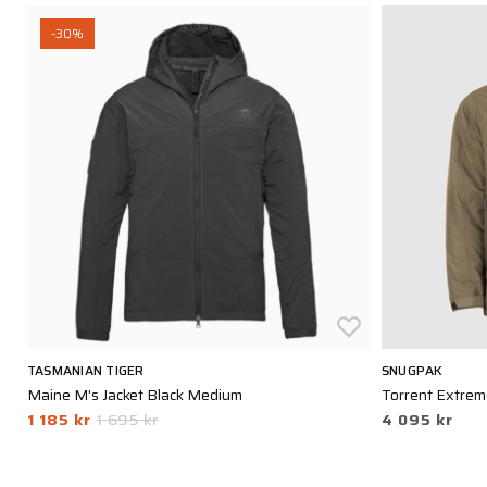
-30%
TASMANIAN TIGER
SNUGPAK
Maine M's Jacket Black Medium
Torrent Extrem
1 185 kr
1 695 kr
4 095 kr