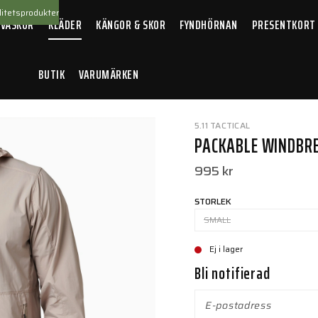
itetsprodukter
 VÄSKOR
KLÄDER
KÄNGOR & SKOR
FYNDHÖRNAN
PRESENTKORT
BUTIK
VARUMÄRKEN
r Badlands Tan
5.11 TACTICAL
PACKABLE WINDBR
995 kr
STORLEK
SMALL
Ej i lager
Bli notifierad