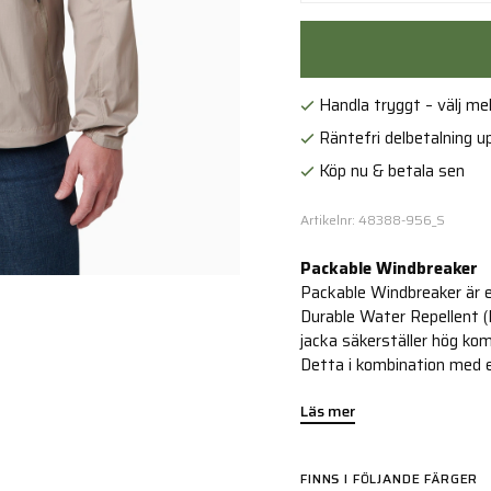
Handla tryggt – välj mell
Räntefri delbetalning up
Köp nu & betala sen
Artikelnr: 48388-956_S
Packable Windbreaker
Packable Windbreaker är en
Durable Water Repellent 
jacka säkerställer hög ko
Detta i kombination med e
Läs mer
FINNS I FÖLJANDE FÄRGER