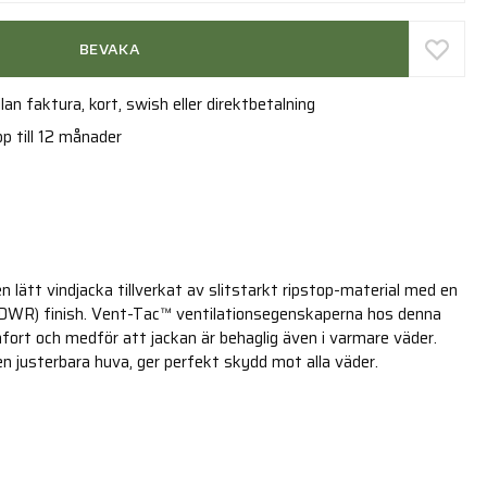
BEVAKA
an faktura, kort, swish eller direktbetalning
p till 12 månader
 lätt vindjacka tillverkat av slitstarkt ripstop-material med en
(DWR) finish. Vent-Tac™ ventilationsegenskaperna hos denna
mfort och medför att jackan är behaglig även i varmare väder.
n justerbara huva, ger perfekt skydd mot alla väder.