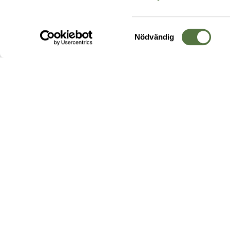
Samtyckesval
Nödvändig
Hos oss hittar du produkter av högsta kvalitet från ledande
leverantörer i branschen. I vårt utbud hittar du allt ifrån
kängor,
ryggsäckar
och skalplagg till
utrustning
för fält, sjukvård, övnin
och
vapentillbehör
, för att bara nämna ett urval av våra drygt
20 000 produkter.