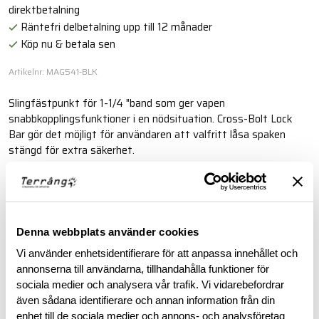
direktbetalning
Räntefri delbetalning upp till 12 månader
Köp nu & betala sen
Artikelnr: MAG541-BLK
Slingfästpunkt för 1-1/4 "band som ger vapen
snabbkopplingsfunktioner i en nödsituation. Cross-Bolt Lock
Bar gör det möjligt för användaren att valfritt låsa spaken
stängd för extra säkerhet.
Läs mer
Denna webbplats använder cookies
BESKRIVNING
Vi använder enhetsidentifierare för att anpassa innehållet och
annonserna till användarna, tillhandahålla funktioner för
RECENSIONER
sociala medier och analysera vår trafik. Vi vidarebefordrar
även sådana identifierare och annan information från din
enhet till de sociala medier och annons- och analysföretag