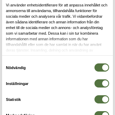
Vi använder enhetsidentifierare för att anpassa innehållet och
annonserna till användarna, tillhandahålla funktioner för
sociala medier och analysera vår trafik. Vi vidarebefordrar
BESKRIVNING
även sådana identifierare och annan information från din
enhet till de sociala medier och annons- och analysföretag
RECENSIONER
som vi samarbetar med. Dessa kan i sin tur kombinera
informationen med annan information som du har
tillhandahållit eller som de har samlat in när du har använt
OM VARUMÄRKET
deras tjänster. Insamling, delning och användning av
personuppgifter kan användas för personalisering av
annonser. Läs mer om
Google's Privacy Terms
.
Samtyckesval
Nödvändig
TRÖJOR & T-SHIRTS
Inställningar
Statistik