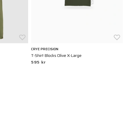
CRYE PRECISION
5.
T-Shirt Blocks Olive X-Large
Ho
595 kr
4