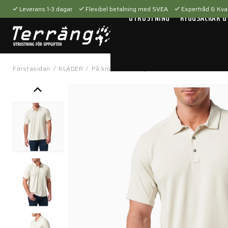
Leverans 1-3 dagar
Flexibel betalning med SVEA
Expertråd & Kval
UTRUSTNING
RYGGSÄCKAR &
Förstasidan
/
KLÄDER
/
På kroppen
/
Tröjor & t-shirts
/
Paramount C