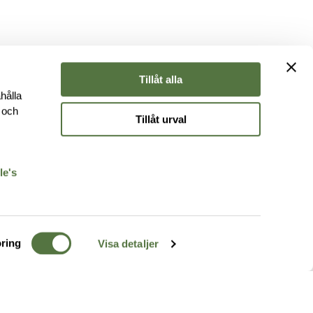
Tillåt alla
hålla
e och
Tillåt urval
r
le's
ring
Visa detaljer