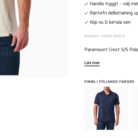
Handla tryggt – välj mell
Räntefri delbetalning up
Köp nu & betala sen
Artikelnr: 41298-1000_S
Paramount Crest S/S Polo 
Läs mer
FINNS I FÖLJANDE FÄRGER