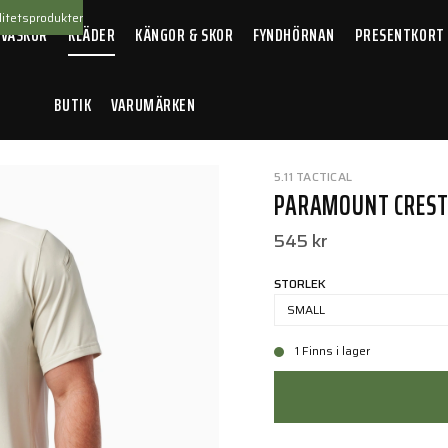
itetsprodukter
 VÄSKOR
KLÄDER
KÄNGOR & SKOR
FYNDHÖRNAN
PRESENTKORT
BUTIK
VARUMÄRKEN
rest S/S Polo Silver Birch
5.11 TACTICAL
PARAMOUNT CREST 
545 kr
STORLEK
SMALL
1 Finns i lager