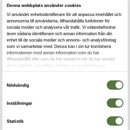
Denna webbplats använder cookies
Vi använder enhetsidentifierare för att anpassa innehållet och
annonserna till användarna, tillhandahålla funktioner för
sociala medier och analysera vår trafik. Vi vidarebefordrar
även sådana identifierare och annan information från din
BESKRIVNING
enhet till de sociala medier och annons- och analysföretag
som vi samarbetar med. Dessa kan i sin tur kombinera
informationen med annan information som du har
RECENSIONER
tillhandahållit eller som de har samlat in när du har använt
deras tjänster. Insamling, delning och användning av
OM VARUMÄRKET
personuppgifter kan användas för personalisering av
annonser. Läs mer om
Google's Privacy Terms
.
Samtyckesval
Nödvändig
TRÖJOR & T-SHIRTS
Inställningar
Statistik