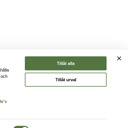
Tillåt alla
hålla
e och
Tillåt urval
r
le's