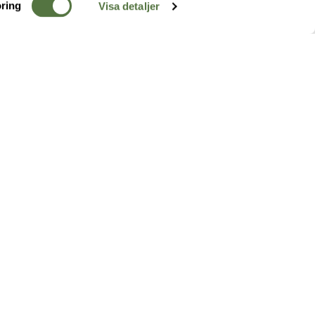
ring
Visa detaljer
TERRÄNG
FÖLJ OSS
ss
k
r & Inspiration
arhet
a tjänster