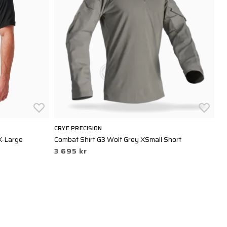
CRYE PRECISION
CR
X-Large
Combat Shirt G3 Wolf Grey XSmall Short
Co
3 695 kr
3