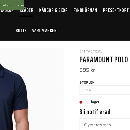
itetsprodukter
 VÄSKOR
KLÄDER
KÄNGOR & SKOR
FYNDHÖRNAN
PRESENTKORT
BUTIK
VARUMÄRKEN
Polo 2.0 Pacific Navy
5.11 TACTICAL
PARAMOUNT POLO 2
595 kr
STORLEK
SMALL
Ej i lager
Bli notifierad