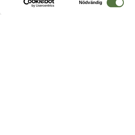
Nödvändig
Hos oss hittar du produkter av högsta kvalitet från ledande
leverantörer i branschen. I vårt utbud hittar du allt ifrån
kängor,
ryggsäckar
och skalplagg till
utrustning
för fält, sjukvård, övnin
och
vapentillbehör
, för att bara nämna ett urval av våra drygt
20 000 produkter.