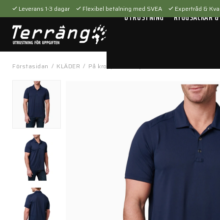
Leverans 1-3 dagar
Flexibel betalning med SVEA
Expertråd & Kval
UTRUSTNING
RYGGSÄCKAR &
Förstasidan
/
KLÄDER
/
På kroppen
/
Tröjor & t-shirts
/
Paramount 