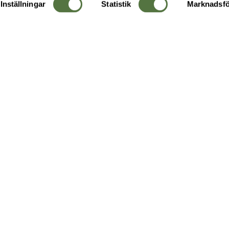
Inställningar
Statistik
Marknadsfö
KUNDTJÄNST
OM 
Ångra order
Om o
Företagskund
Buti
g
Kontakta oss
Guide
Köpvillkor
Hållb
Personuppgiftspolicy
Ledig
Returer & byten
FAQ - Vanliga frågor
Recensera