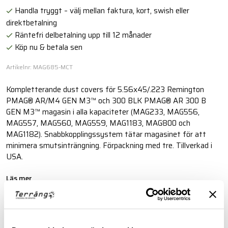
Handla tryggt – välj mellan faktura, kort, swish eller
direktbetalning
Räntefri delbetalning upp till 12 månader
Köp nu & betala sen
Artikelnr: MAG685-MCT
Kompletterande dust covers för 5.56x45/.223 Remington
PMAG® AR/M4 GEN M3™ och 300 BLK PMAG® AR 300 B
GEN M3™ magasin i alla kapaciteter (MAG233, MAG556,
MAG557, MAG560, MAG559, MAG1183, MAG800 och
MAG1182). Snabbkopplingssystem tätar magasinet för att
minimera smutsinträngning. Förpackning med tre. Tillverkad i
USA.
Läs mer
FINNS I FÖLJANDE FÄRGER