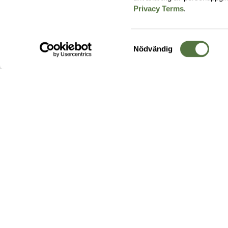
Privacy Terms
.
Samtyckesval
Nödvändig
Hos oss hittar du produkter av högsta kvalitet från ledande
leverantörer i branschen. I vårt utbud hittar du allt ifrån
kängor,
ryggsäckar
och skalplagg till
utrustning
för fält, sjukvård, övnin
och
vapentillbehör
, för att bara nämna ett urval av våra drygt
20 000 produkter.