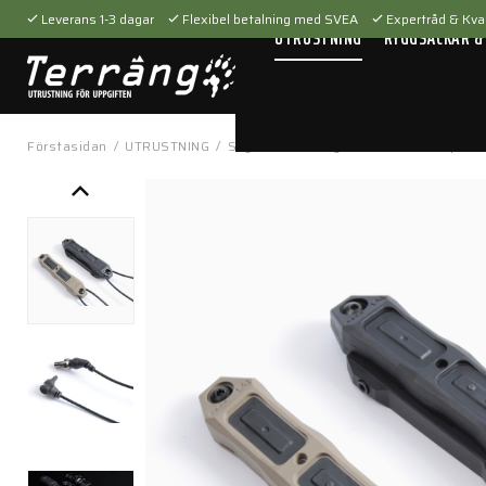
Leverans 1-3 dagar
Flexibel betalning med SVEA
Expertråd & Kval
UTRUSTNING
RYGGSÄCKAR &
Förstasidan
/
UTRUSTNING
/
Skytteutrustning
/
Tillbehör
/
Vapenti