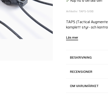
Köp nu & betala sen
Artikelnr: TAPS-SI9B
TAPS (Tactical Augmented
komplett styr- och kontro
Läs mer
BESKRIVNING
RECENSIONER
OM VARUMÄRKET