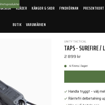
itetsprodukter
 VÄSKOR
KLÄDER
KÄNGOR & SKOR
FYNDHÖRNAN
PRESENTKORT
BUTIK
VARUMÄRKEN
llbehör
/
TAPS - Surefire / Laser - 9" - Black
UNITY TACTICAL
TAPS - SUREFIRE / 
2 899 kr
4 Finns i lager
Handla tryggt – välj mell
Räntefri delbetalning up