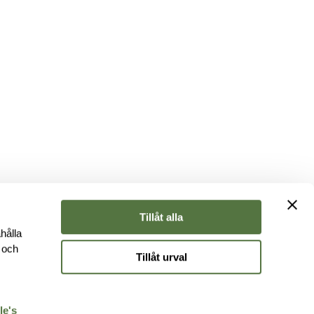
1
Tillåt alla
hålla
e och
Tillåt urval
r
le's