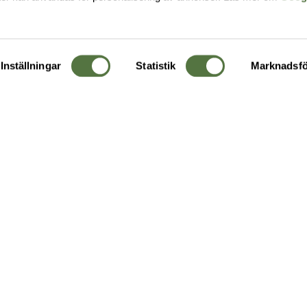
Inställningar
Statistik
Marknadsfö
KUNDTJÄNST
OM 
Ångra order
Om o
Företagskund
Buti
g
Kontakta oss
Guide
Köpvillkor
Hållb
Personuppgiftspolicy
Ledig
Returer & byten