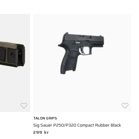
TALON GRIPS
M
Sig Sauer P250/P320 Compact Rubber Black
Ma
299 kr
Bl