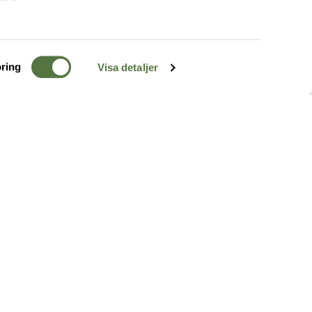
ring
Visa detaljer
TERRÄNG
FÖLJ OSS
ss
k
r & Inspiration
arhet
a tjänster