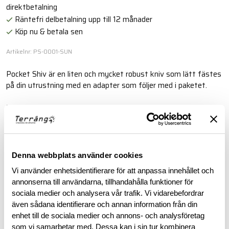
direktbetalning
Räntefri delbetalning upp till 12 månader
Köp nu & betala sen
Artikelnr: PS-0001-SUN
Pocket Shiv är en liten och mycket robust kniv som lätt fästes
på din utrustning med en adapter som följer med i paketet.
Läs mer
BESKRIVNING
Denna webbplats använder cookies
Vi använder enhetsidentifierare för att anpassa innehållet och
RECENSIONER
annonserna till användarna, tillhandahålla funktioner för
sociala medier och analysera vår trafik. Vi vidarebefordrar
även sådana identifierare och annan information från din
OM VARUMÄRKET
enhet till de sociala medier och annons- och analysföretag
som vi samarbetar med. Dessa kan i sin tur kombinera