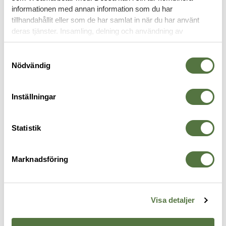
informationen med annan information som du har
tillhandahållit eller som de har samlat in när du har använt
FÄLLKNIVAR
deras tjänster. Insamling, delning och användning av
personuppgifter kan användas för personalisering av
annonser. Läs mer om
Google's Privacy Terms
.
Samtyckesval
Nödvändig
Inställningar
Statistik
Marknadsföring
5.11 TACTICAL
GERBER
G
Braddock DP Mini Knife -
Kettlebell fällkniv grå
S
459 kr
4
Woodland Camo
595 kr
Visa detaljer