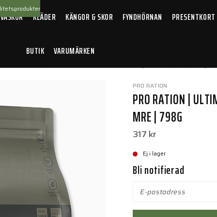
itetsprodukter
 VÄSKOR
KLÄDER
KÄNGOR & SKOR
FYNDHÖRNAN
PRESENTKORT
BUTIK
VARUMÄRKEN
at
/
Pro Ration | Ultimate tactical ration Half-Day Menu III | MRE | 798g
PRO RATION
PRO RATION | ULTI
MRE | 798G
317 kr
Ej i lager
Bli notifierad