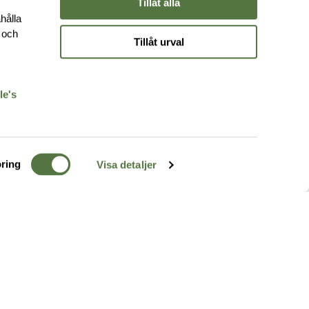
Tillåt alla
hålla
e och
Tillåt urval
r
le's
ring
Visa detaljer
TERRÄNG
FÖLJ OSS
ss
k