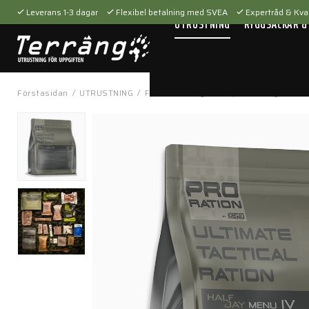
Leverans 1-3 dagar
Flexibel betalning med SVEA
Expertråd & Kval
UTRUSTNING
RYGGSÄCKAR &
Förstasidan
/
UTRUSTNING
/
Fältutrustning
/
Kök, mat & dryck
/
M