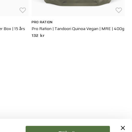
PRO RATION
PR
 Box | 15 års
Pro Ration | Tandoori Quinoa Vegan | MRE | 400g
Pr
132 kr
M
1