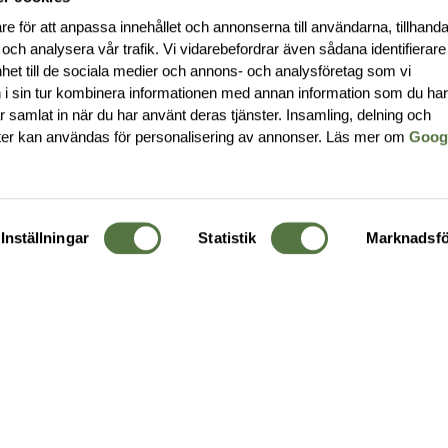
re för att anpassa innehållet och annonserna till användarna, tillhanda
 och analysera vår trafik. Vi vidarebefordrar även sådana identifierar
nhet till de sociala medier och annons- och analysföretag som vi
i sin tur kombinera informationen med annan information som du ha
har samlat in när du har använt deras tjänster. Insamling, delning och
ter kan användas för personalisering av annonser. Läs mer om
Goog
Inställningar
Statistik
Marknadsfö
KUNDTJÄNST
OM 
Ångra order
Om o
Företagskund
Buti