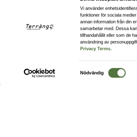
Vi använder enhetsidentifiera
funktioner för sociala medier
annan information från din e
samarbetar med. Dessa kan 
tillhandahållit eller som de 
användning av personuppgif
Privacy Terms
.
Samtyckesval
Nödvändig
Hos oss hittar du produkter av högsta kvalitet från ledande
leverantörer i branschen. I vårt utbud hittar du allt ifrån
kängor,