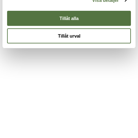
Visa detaljer
195 kr
2
Black
275 kr
Tillåt alla
Tillåt urval