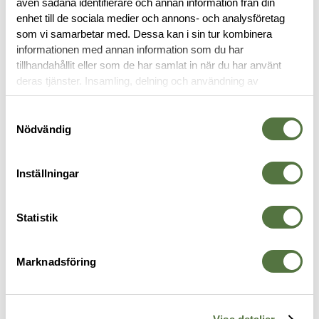
även sådana identifierare och annan information från din
RECENSIONER
enhet till de sociala medier och annons- och analysföretag
som vi samarbetar med. Dessa kan i sin tur kombinera
OM VARUMÄRKET
informationen med annan information som du har
tillhandahållit eller som de har samlat in när du har använt
deras tjänster. Insamling, delning och användning av
personuppgifter kan användas för personalisering av
FICKOR & HÅLLARE
annonser. Läs mer om
Google's Privacy Terms
.
Samtyckesval
Nödvändig
Inställningar
Statistik
Marknadsföring
TASMANIAN TIGER
TASMANIAN TIGER
V
W-Pouch A5 WR Tablet Sleeve
Tac Pouch Radio 3 Olive
M