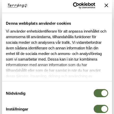
Denna webbplats använder cookies
Vi använder enhetsidentifierare för att anpassa innehållet och
annonserna till användarna, tillhandahålla funktioner för
BESKRIVNING
sociala medier och analysera vår trafik. Vi vidarebefordrar
även sådana identifierare och annan information från din
enhet till de sociala medier och annons- och analysföretag
RECENSIONER
som vi samarbetar med. Dessa kan i sin tur kombinera
informationen med annan information som du har
OM VARUMÄRKET
tillhandahållit eller som de har samlat in när du har använt
deras tjänster. Insamling, delning och användning av
personuppgifter kan användas för personalisering av
annonser. Läs mer om
Google's Privacy Terms
.
Samtyckesval
AXELVÄSKOR
Nödvändig
Inställningar