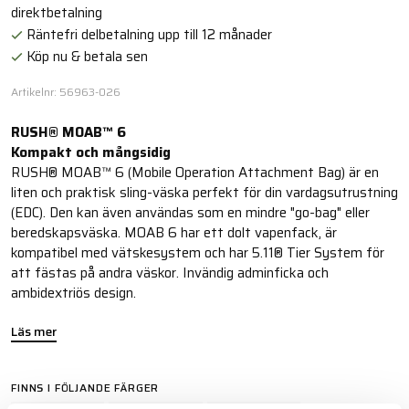
direktbetalning
Räntefri delbetalning upp till 12 månader
Köp nu & betala sen
Artikelnr: 56963-026
RUSH® MOAB™ 6
Kompakt och mångsidig
RUSH® MOAB™ 6 (Mobile Operation Attachment Bag) är en
liten och praktisk sling-väska perfekt för din vardagsutrustning
(EDC). Den kan även användas som en mindre "go-bag" eller
beredskapsväska. MOAB 6 har ett dolt vapenfack, är
kompatibel med vätskesystem och har 5.11® Tier System för
att fästas på andra väskor. Invändig adminficka och
ambidextriös design.
Läs mer
FINNS I FÖLJANDE FÄRGER