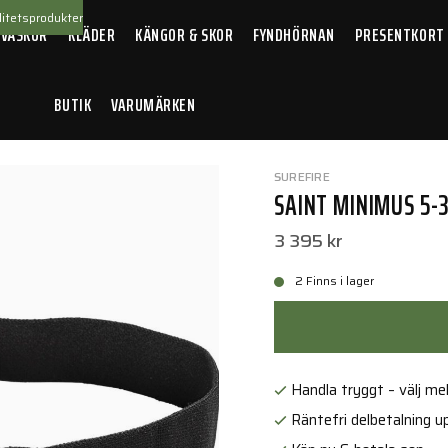
itetsprodukter
 VÄSKOR
KLÄDER
KÄNGOR & SKOR
FYNDHÖRNAN
PRESENTKORT
BUTIK
VARUMÄRKEN
us 5-300 LU LED
SUREFIRE
SAINT MINIMUS 5-3
3 395 kr
2 Finns i lager
Handla tryggt – välj mell
Räntefri delbetalning up