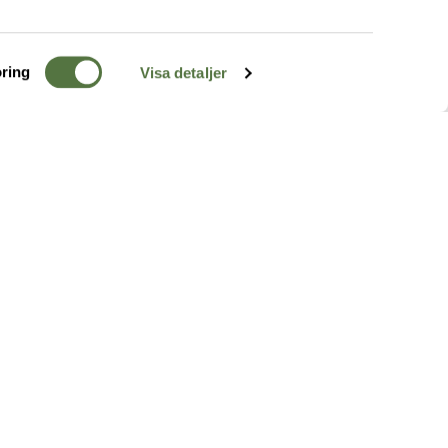
ring
Visa detaljer
TERRÄNG
FÖLJ OSS
ss
k
r & Inspiration
arhet
a tjänster