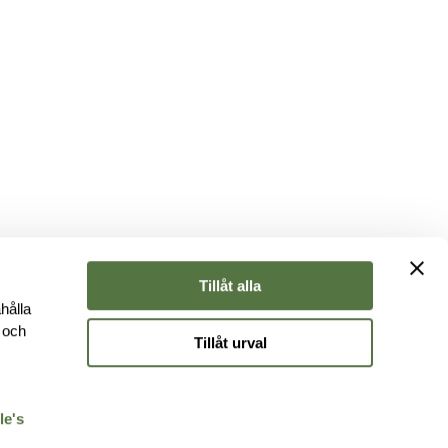
Tillåt alla
hålla
e och
Tillåt urval
r
le's