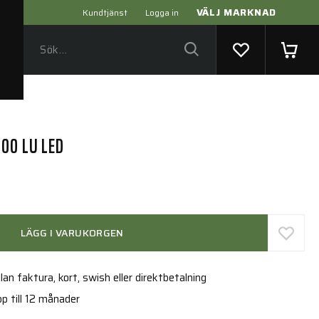
VÄLJ MARKNAD
Kundtjänst
Logga in
00 LU LED
LÄGG I VARUKORGEN
an faktura, kort, swish eller direktbetalning
p till 12 månader