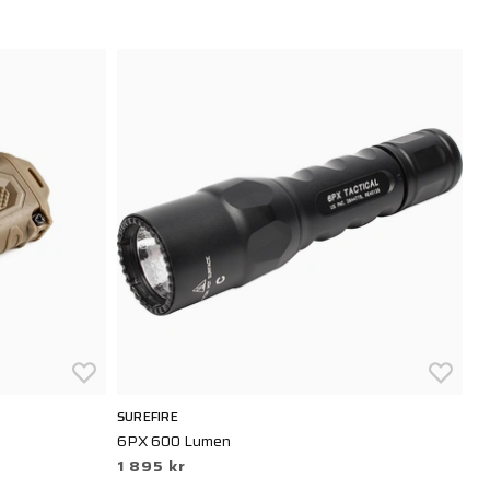
SUREFIRE
SU
6PX 600 Lumen
ED
1 895 kr
2