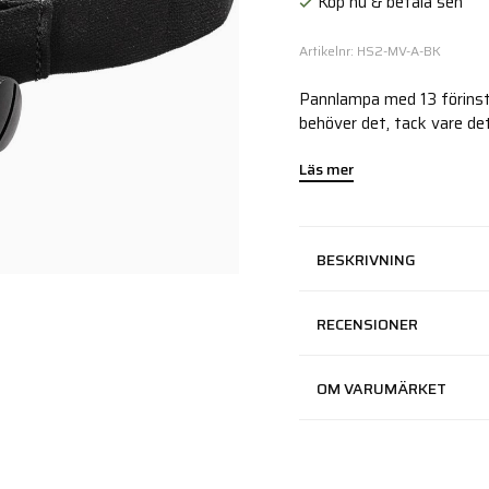
Köp nu & betala sen
Artikelnr: HS2-MV-A-BK
Pannlampa med 13 förinstä
behöver det, tack vare de
Läs mer
BESKRIVNING
RECENSIONER
OM VARUMÄRKET