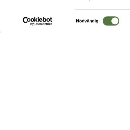
Samtyckesval
Nödvändig
Hos oss hittar du produkter av högsta kvalitet från ledande
leverantörer i branschen. I vårt utbud hittar du allt ifrån
kängor,
ryggsäckar
och skalplagg till
utrustning
för fält, sjukvård, övnin
och
vapentillbehör
, för att bara nämna ett urval av våra drygt
20 000 produkter.