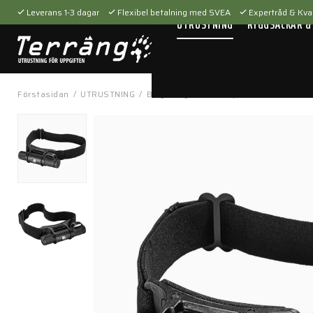
Leverans 1-3 dagar
Flexibel betalning med SVEA
Expertråd & Kval
UTRUSTNING
RYGGSÄCKAR &
Förstasidan
/
UTRUSTNING
/
Belysning
/
Ficklampor
/
Saint Minim