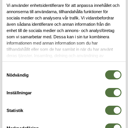
Vi använder enhetsidentifierare för att anpassa innehållet och
annonserna till användarna, tillhandahålla funktioner för
sociala medier och analysera vår trafik. Vi vidarebefordrar
även sådana identifierare och annan information från din
enhet till de sociala medier och annons- och analysföretag
som vi samarbetar med. Dessa kan i sin tur kombinera
BESKRIVNING
informationen med annan information som du har
tillhandahållit eller som de har samlat in när du har använt
RECENSIONER
deras tjänster. Insamling, delning och användning av
personuppgifter kan användas för personalisering av
annonser. Läs mer om
Google's Privacy Terms
.
Samtyckesval
OM VARUMÄRKET
Nödvändig
Inställningar
PANNLAMPOR
Statistik