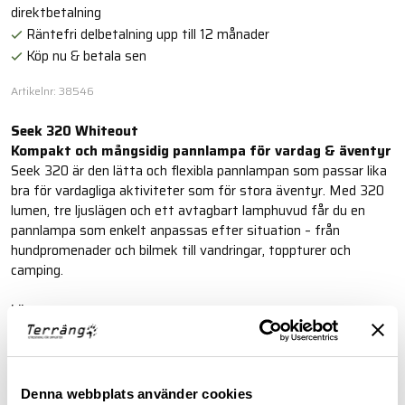
direktbetalning
Räntefri delbetalning upp till 12 månader
Köp nu & betala sen
Artikelnr: 38546
Seek 320 Whiteout
Kompakt och mångsidig pannlampa för vardag & äventyr
Seek 320 är den lätta och flexibla pannlampan som passar lika
bra för vardagliga aktiviteter som för stora äventyr. Med 320
lumen, tre ljuslägen och ett avtagbart lamphuvud får du en
pannlampa som enkelt anpassas efter situation – från
hundpromenader och bilmek till vandringar, toppturer och
camping.
Läs mer
FINNS I FÖLJANDE FÄRGER
Denna webbplats använder cookies