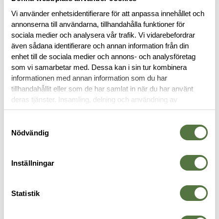
Vi använder enhetsidentifierare för att anpassa innehållet och
annonserna till användarna, tillhandahålla funktioner för
sociala medier och analysera vår trafik. Vi vidarebefordrar
även sådana identifierare och annan information från din
enhet till de sociala medier och annons- och analysföretag
BESKRIVNING
som vi samarbetar med. Dessa kan i sin tur kombinera
informationen med annan information som du har
tillhandahållit eller som de har samlat in när du har använt
RECENSIONER
deras tjänster. Insamling, delning och användning av
personuppgifter kan användas för personalisering av
OM VARUMÄRKET
annonser. Läs mer om
Google's Privacy Terms
.
Samtyckesval
Nödvändig
VAPENKOLVAR
Inställningar
Statistik