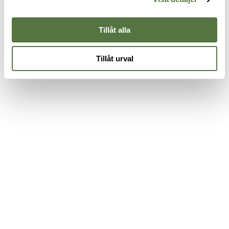
995 kr
7
Enkel Black
499 kr
Tillåt alla
Tillåt urval