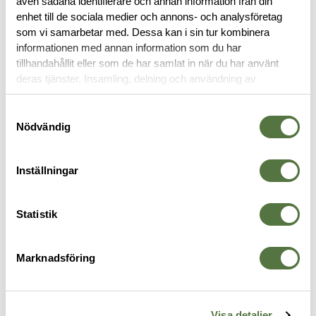
även sådana identifierare och annan information från din
OM VARUMÄRKET
enhet till de sociala medier och annons- och analysföretag
som vi samarbetar med. Dessa kan i sin tur kombinera
informationen med annan information som du har
tillhandahållit eller som de har samlat in när du har använt
MAGASINFICKOR
deras tjänster. Insamling, delning och användning av
personuppgifter kan användas för personalisering av
annonser. Läs mer om
Google's Privacy Terms
.
Samtyckesval
Nödvändig
Inställningar
Statistik
Marknadsföring
OTG
OTG
B
k
ASP Diamond Back
ASP Magasinficka SIG P320 -
H
Magasinsficka Glock 9/.40 -
Dubbel Black
M
Visa detaljer