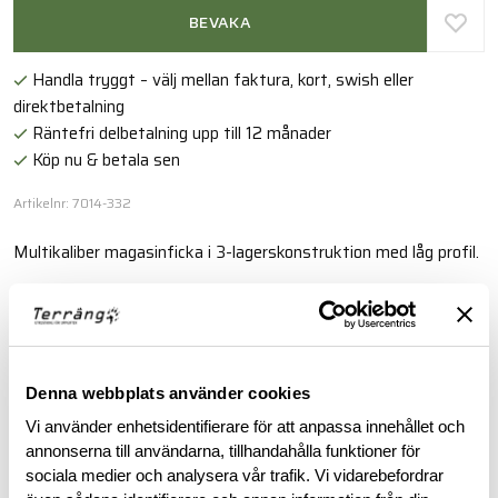
BEVAKA
Handla tryggt – välj mellan faktura, kort, swish eller
direktbetalning
Räntefri delbetalning upp till 12 månader
Köp nu & betala sen
Artikelnr: 7014-332
Multikaliber magasinficka i 3-lagerskonstruktion med låg profil.
Läs mer
BESKRIVNING
Denna webbplats använder cookies
Vi använder enhetsidentifierare för att anpassa innehållet och
annonserna till användarna, tillhandahålla funktioner för
RECENSIONER
sociala medier och analysera vår trafik. Vi vidarebefordrar