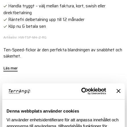
Handla tryggt – välj mellan faktura, kort, swish eller
direktbetalning
Räntefri delbetalning upp till 12 månader
Köp nu & betala sen
Artikelnr: HW-TSP-M4-2-RG
Ten-Speed-fickor är den perfekta blandningen av snabbhet och
säkerhet.
Läs mer
FINNS I FÖLJANDE FÄRGER
Denna webbplats använder cookies
Vi använder enhetsidentifierare för att anpassa innehållet och
BESKRIVNING
annonserna till användarna, tillhandahålla funktioner för