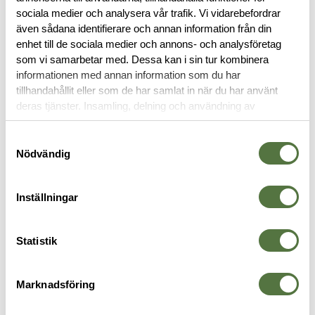
sociala medier och analysera vår trafik. Vi vidarebefordrar
även sådana identifierare och annan information från din
RECENSIONER
enhet till de sociala medier och annons- och analysföretag
som vi samarbetar med. Dessa kan i sin tur kombinera
informationen med annan information som du har
OM VARUMÄRKET
tillhandahållit eller som de har samlat in när du har använt
deras tjänster. Insamling, delning och användning av
personuppgifter kan användas för personalisering av
annonser. Läs mer om
Google's Privacy Terms
.
Samtyckesval
MAGASINFICKOR
Nödvändig
Inställningar
Statistik
Marknadsföring