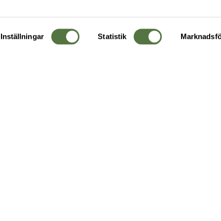
Inställningar
Statistik
Marknadsfö
KUNDTJÄNST
OM 
Ångra order
Om o
Företagskund
Buti
g
Kontakta oss
Guide
Köpvillkor
Hållb
Personuppgiftspolicy
Ledig
Returer & byten
FAQ - Vanliga frågor