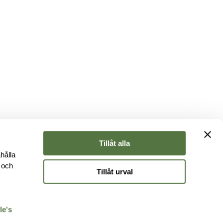
Tillåt alla
hålla
e och
Tillåt urval
r
le's