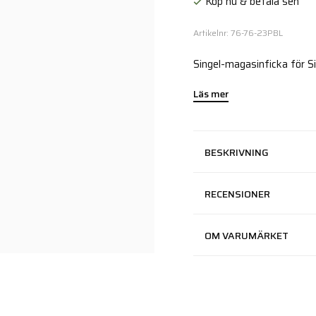
Köp nu & betala sen
Artikelnr: 76-76-23PBL
Singel-magasinficka för 
Läs mer
BESKRIVNING
RECENSIONER
OM VARUMÄRKET