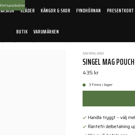
itetsprodukter
 VÄSKOR
KLÄDER
KÄNGOR & SKOR
FYNDHÖRNAN
PRESENTKORT
BUTIK
VARUMÄRKEN
ngel Mag Pouch Sig 226/228. För benplatta
SAFARILAND
SINGEL MAG POUCH
435 kr
3 Finns i lager
Handla tryggt – välj mell
Räntefri delbetalning up