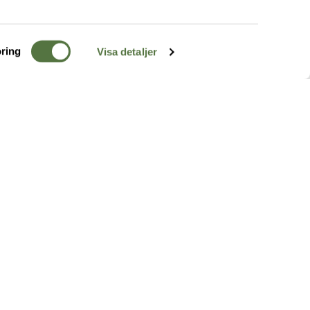
ring
Visa detaljer
TERRÄNG
FÖLJ OSS
ss
k
r & Inspiration
arhet
a tjänster