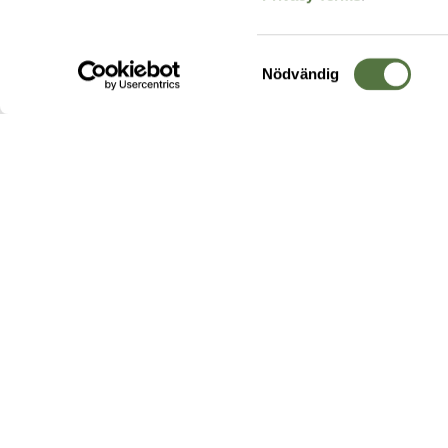
Samtyckesval
Nödvändig
Hos oss hittar du produkter av högsta kvalitet från ledande
leverantörer i branschen. I vårt utbud hittar du allt ifrån
kängor,
ryggsäckar
och skalplagg till
utrustning
för fält, sjukvård, övnin
och
vapentillbehör
, för att bara nämna ett urval av våra drygt
20 000 produkter.