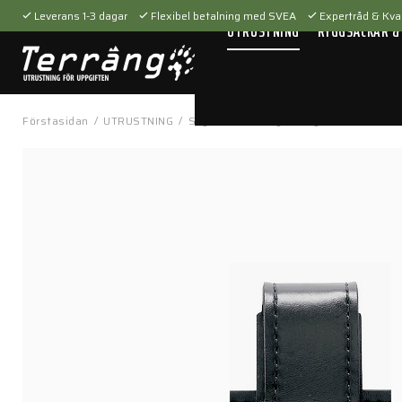
Leverans 1-3 dagar
Flexibel betalning med SVEA
Expertråd & Kval
UTRUSTNING
RYGGSÄCKAR &
Förstasidan
/
UTRUSTNING
/
Skytteutrustning
/
Magasinfickor
/
Si