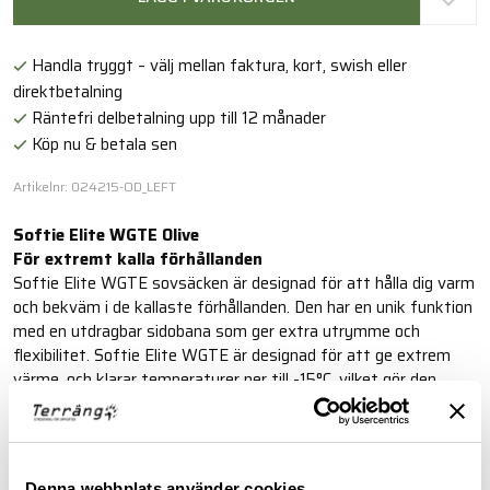
Handla tryggt – välj mellan faktura, kort, swish eller
direktbetalning
Räntefri delbetalning upp till 12 månader
Köp nu & betala sen
Artikelnr: 024215-OD_LEFT
Softie Elite WGTE Olive
För extremt kalla förhållanden
Softie Elite WGTE sovsäcken är designad för att hålla dig varm
och bekväm i de kallaste förhållanden. Den har en unik funktion
med en utdragbar sidobana som ger extra utrymme och
flexibilitet. Softie Elite WGTE är designad för att ge extrem
värme, och klarar temperaturer ner till -15°C, vilket gör den
idealisk för mycket kalla förhållanden. En inbyggd utdragbar
sidobana ger extra utrymme och möjlighet att reglera
temperaturen för optimal komfort.
Denna webbplats använder cookies