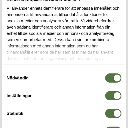
Läs mer
Vi använder enhetsidentifierare för att anpassa innehållet och
annonserna till användarna, tillhandahålla funktioner för
sociala medier och analysera vår trafik. Vi vidarebefordrar
BESKRIVNING
även sådana identifierare och annan information från din
enhet till de sociala medier och annons- och analysföretag
som vi samarbetar med. Dessa kan i sin tur kombinera
RECENSIONER
informationen med annan information som du har
tillhandahållit eller som de har samlat in när du har använt
deras tjänster. Insamling, delning och användning av
OM VARUMÄRKET
personuppgifter kan användas för personalisering av
annonser. Läs mer om
Google's Privacy Terms
.
Samtyckesval
Nödvändig
SOVSÄCKAR
Inställningar
Statistik