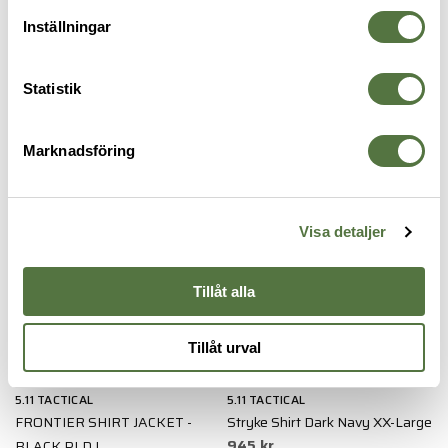
Inställningar
OM VARUMÄRKET
Statistik
SKJORTOR
Marknadsföring
Visa detaljer
Tillåt alla
Tillåt urval
5.11 TACTICAL
5.11 TACTICAL
5
ge
FRONTIER SHIRT JACKET -
Stryke Shirt Dark Navy XX-Large
S
945 kr
9
BLACK PLD L