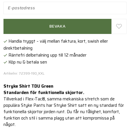
BEVAKA
Handla tryggt – välj mellan faktura, kort, swish eller
direktbetalning
Räntefri delbetalning upp till 12 månader
Köp nu & betala sen
Artikelnr: 72399-190_XXL
Stryke Shirt TDU Green
Standarden för funktionella skjortor.
Tillverkad i Flex-Tac®, samma mekaniska stretch som de
populära Styke Pants har Stryke Shirt satt en ny standard för
funktionella skjortor jorden runt. Du får nu tålighet, komfort,
funktion och stil i samma plagg utan att kompromissa på
något.