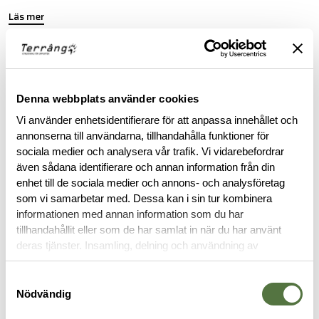
Läs mer
FINNS I FÖLJANDE FÄRGER
Denna webbplats använder cookies
Vi använder enhetsidentifierare för att anpassa innehållet och
annonserna till användarna, tillhandahålla funktioner för
sociala medier och analysera vår trafik. Vi vidarebefordrar
även sådana identifierare och annan information från din
enhet till de sociala medier och annons- och analysföretag
som vi samarbetar med. Dessa kan i sin tur kombinera
informationen med annan information som du har
tillhandahållit eller som de har samlat in när du har använt
deras tjänster. Insamling, delning och användning av
personuppgifter kan användas för personalisering av
BESKRIVNING
annonser. Läs mer om
Google's Privacy Terms
.
Samtyckesval
Nödvändig
RECENSIONER