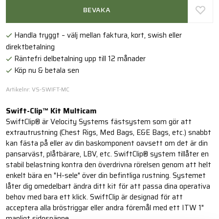
BEVAKA
Handla tryggt – välj mellan faktura, kort, swish eller
direktbetalning
Räntefri delbetalning upp till 12 månader
Köp nu & betala sen
Artikelnr: VS-SWIFT-MC
Swift-Clip™ Kit Multicam
SwiftClip® är Velocity Systems fästsystem som gör att
extrautrustning (Chest Rigs, Med Bags, E&E Bags, etc.) snabbt
kan fästa på eller av din baskomponent oavsett om det är din
pansarväst, plåtbärare, LBV, etc. SwiftClip® system tillåter en
stabil belastning kontra den överdrivna rörelsen genom att helt
enkelt bära en "H-sele" över din befintliga rustning. Systemet
låter dig omedelbart ändra ditt kit för att passa dina operativa
behov med bara ett klick. SwiftClip är designad för att
acceptera alla bröstriggar eller andra föremål med ett ITW 1"
manligt sidospänne.