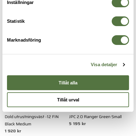
OM VARUMÄRKET
Inställningar
Statistik
VÄSTAR & RIGGAR
Marknadsföring
Visa detaljer
Tillåt alla
Tillåt urval
SNIGEL
CRYE PRECISION
T
Dold utrustningsväst -12 FIN
JPC 2.0 Ranger Green Small
P
5 195 kr
2
Black Medium
1 920 kr