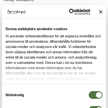
Läs mer
FINNS I FÖLJANDE FÄRGER
Denna webbplats använder cookies
Vi använder enhetsidentifierare för att anpassa innehållet och
annonserna till användarna, tillhandahålla funktioner för
sociala medier och analysera vår trafik. Vi vidarebefordrar
även sådana identifierare och annan information från din
enhet till de sociala medier och annons- och analysföretag
som vi samarbetar med. Dessa kan i sin tur kombinera
informationen med annan information som du har
tillhandahållit eller som de har samlat in när du har använt
deras tjänster. Insamling, delning och användning av
BESKRIVNING
personuppgifter kan användas för personalisering av
annonser. Läs mer om
Google's Privacy Terms
.
Samtyckesval
RECENSIONER
Nödvändig