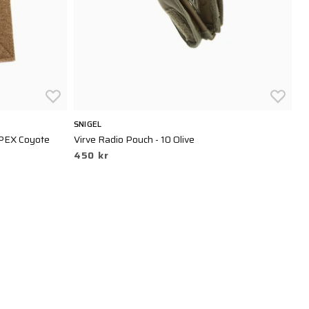
SNIGEL
VE
APEX Coyote
Virve Radio Pouch - 10 Olive
He
450 kr
Bl
3