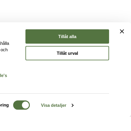
Tillåt alla
hålla
e och
Tillåt urval
r
le's
ring
Visa detaljer