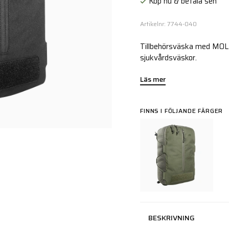
Köp nu & betala sen
Artikelnr: 7744-040
Tillbehörsväska med MOLL
sjukvårdsväskor.
Läs mer
FINNS I FÖLJANDE FÄRGER
BESKRIVNING