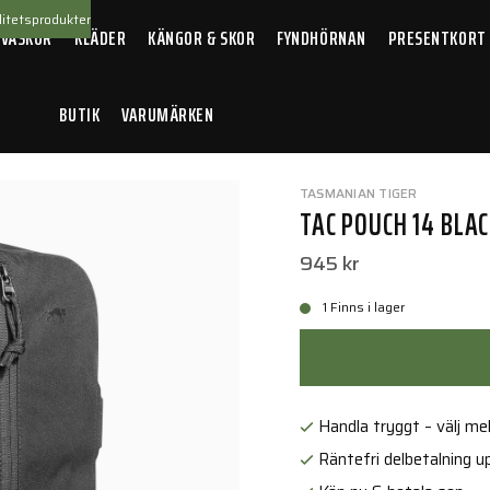
itetsprodukter
 VÄSKOR
KLÄDER
KÄNGOR & SKOR
FYNDHÖRNAN
PRESENTKORT
BUTIK
VARUMÄRKEN
uch 14 Black
TASMANIAN TIGER
TAC POUCH 14 BLA
945 kr
1 Finns i lager
Handla tryggt – välj mell
Räntefri delbetalning up