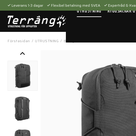
Leverans 1-3 dagar
Flexibel betalning med SVEA
Expertråd & Kval
UTRUSTNING
RYGGSÄCKAR &
Förstasidan
/
UTRUSTNING
/
Bärsystem
/
Fickor & hållare
/
Tac Po