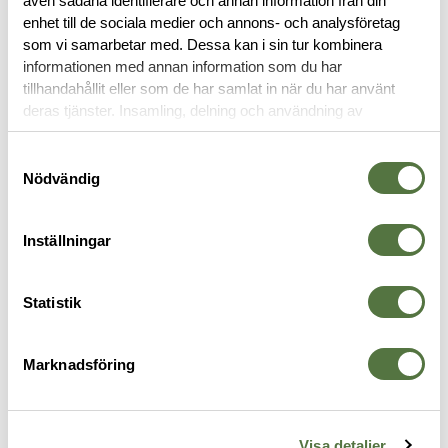
även sådana identifierare och annan information från din
enhet till de sociala medier och annons- och analysföretag
OM VARUMÄRKET
som vi samarbetar med. Dessa kan i sin tur kombinera
informationen med annan information som du har
tillhandahållit eller som de har samlat in när du har använt
deras tjänster. Insamling, delning och användning av
FICKOR & HÅLLARE
personuppgifter kan användas för personalisering av
annonser. Läs mer om
Google's Privacy Terms
.
Samtyckesval
Nödvändig
Inställningar
Statistik
Marknadsföring
TASMANIAN TIGER
TASMANIAN TIGER
V
TT Tac Pouch 10 MKII - IRR
Mil Pouch Utility Black
T
575 kr
175 kr
Visa detaljer