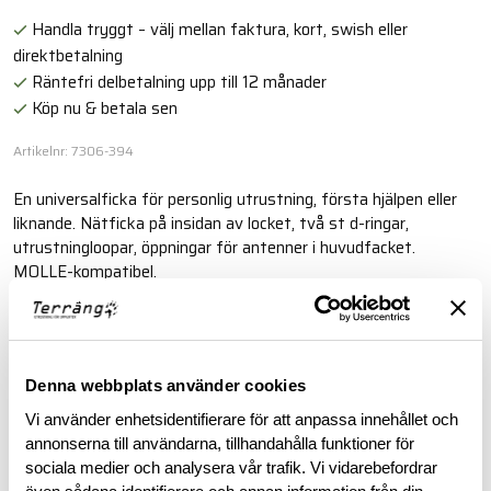
Handla tryggt – välj mellan faktura, kort, swish eller
direktbetalning
Räntefri delbetalning upp till 12 månader
Köp nu & betala sen
Artikelnr: 7306-394
En universalficka för personlig utrustning, första hjälpen eller
liknande. Nätficka på insidan av locket, två st d-ringar,
utrustningloopar, öppningar för antenner i huvudfacket.
MOLLE-kompatibel.
Läs mer
Denna webbplats använder cookies
BESKRIVNING
Vi använder enhetsidentifierare för att anpassa innehållet och
annonserna till användarna, tillhandahålla funktioner för
sociala medier och analysera vår trafik. Vi vidarebefordrar
RECENSIONER