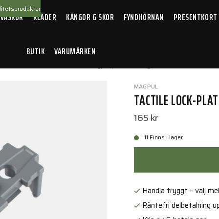
itetsprodukter
 VÄSKOR
KLÄDER
KÄNGOR & SKOR
FYNDHÖRNAN
PRESENTKORT
BUTIK
VARUMÄRKEN
tillbehör
/
Tactile Lock-Plate - Type 1, 5 Pack Grey
MAGPUL
TACTILE LOCK-PLATE
165 kr
11 Finns i lager
Handla tryggt – välj mell
Räntefri delbetalning up