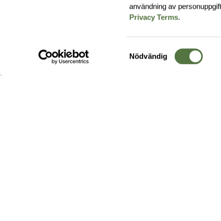
användning av personuppgif
Privacy Terms
.
Samtyckesval
Nödvändig
Hos oss hittar du produkter av högsta kvalitet från ledande
leverantörer i branschen. I vårt utbud hittar du allt ifrån
kängor,
ryggsäckar
och skalplagg till
utrustning
för fält, sjukvård, övnin
och
vapentillbehör
, för att bara nämna ett urval av våra drygt
20 000 produkter.