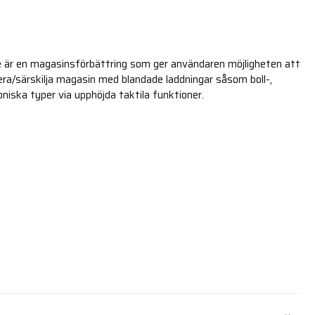
e är en magasinsförbättring som ger användaren möjligheten att
era/särskilja magasin med blandade laddningar såsom boll-,
oniska typer via upphöjda taktila funktioner.