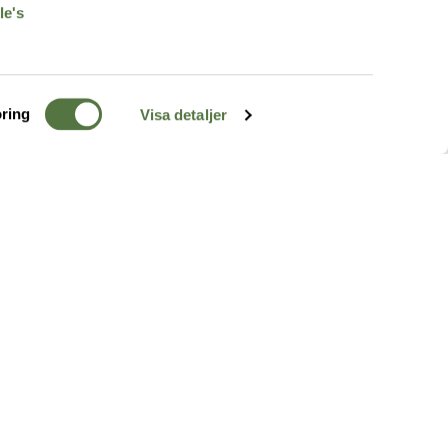
le's
ring
Visa detaljer
TERRÄNG
FÖLJ OSS
ss
k
r & Inspiration
arhet
a tjänster