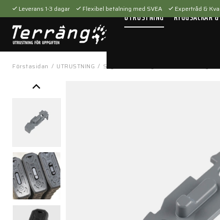
Leverans 1-3 dagar
Flexibel betalning med SVEA
Expertråd & Kval
UTRUSTNING
RYGGSÄCKAR &
Förstasidan
/
UTRUSTNING
/
Skytteutrustning
/
Tillbehör
/
Magasin