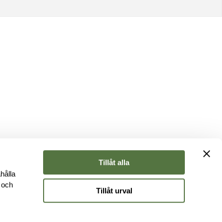
Tillåt alla
hålla
e och
Tillåt urval
r