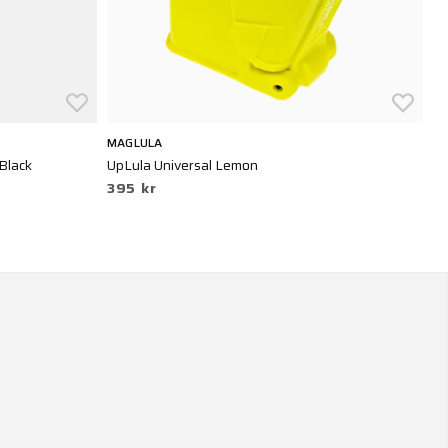
MAGLULA
M
 Black
UpLula Universal Lemon
Or
395 kr
4