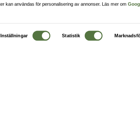
ter kan användas för personalisering av annonser. Läs mer om
Goog
Inställningar
Statistik
Marknadsfö
KUNDTJÄNST
OM 
Ångra order
Om o
Företagskund
Buti
g
Kontakta oss
Guide
Köpvillkor
Hållb
Personuppgiftspolicy
Ledig