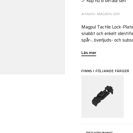
Köp nu & betala sen
Artikelnr: MAG804-GRY
Magpul Tactile Lock-Plat
snabbt och enkelt identifi
spår-, överljuds- och subs
Läs mer
FINNS I FÖLJANDE FÄRGER