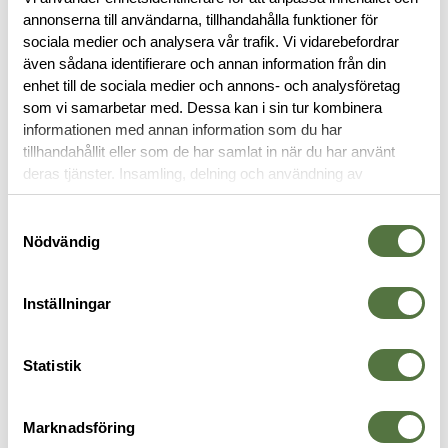
annonserna till användarna, tillhandahålla funktioner för
sociala medier och analysera vår trafik. Vi vidarebefordrar
även sådana identifierare och annan information från din
BESKRIVNING
enhet till de sociala medier och annons- och analysföretag
som vi samarbetar med. Dessa kan i sin tur kombinera
RECENSIONER
informationen med annan information som du har
tillhandahållit eller som de har samlat in när du har använt
deras tjänster. Insamling, delning och användning av
OM VARUMÄRKET
personuppgifter kan användas för personalisering av
annonser. Läs mer om
Google's Privacy Terms
.
Samtyckesval
Nödvändig
MAGASINTILLBEHÖR
Inställningar
Statistik
Marknadsföring