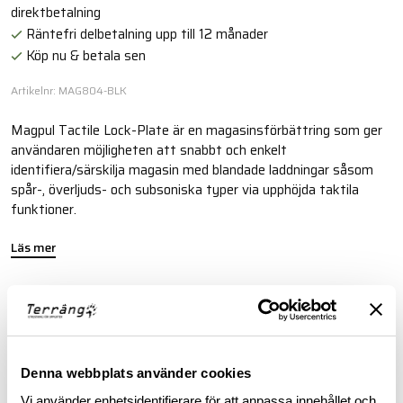
direktbetalning
Räntefri delbetalning upp till 12 månader
Köp nu & betala sen
Artikelnr: MAG804-BLK
Magpul Tactile Lock-Plate är en magasinsförbättring som ger
användaren möjligheten att snabbt och enkelt
identifiera/särskilja magasin med blandade laddningar såsom
spår-, överljuds- och subsoniska typer via upphöjda taktila
funktioner.
Läs mer
FINNS I FÖLJANDE FÄRGER
Denna webbplats använder cookies
Vi använder enhetsidentifierare för att anpassa innehållet och