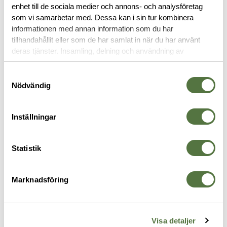
enhet till de sociala medier och annons- och analysföretag
som vi samarbetar med. Dessa kan i sin tur kombinera
informationen med annan information som du har
tillhandahållit eller som de har samlat in när du har använt
RYGGSÄCKAR
deras tjänster. Insamling, delning och användning av
personuppgifter kan användas för personalisering av
annonser. Läs mer om
Google's Privacy Terms
.
Samtyckesval
Nödvändig
Inställningar
Statistik
Marknadsföring
TASMANIAN TIGER
NANUK
T
L
Modular Pack Camera Pack 30
Nanuk N-PVD 30L Backpack -
T
1
IRR
Black
3 895 kr
3 995 kr
Visa detaljer