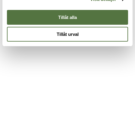
570 kr
445 kr
7
Tillåt alla
Tillåt urval