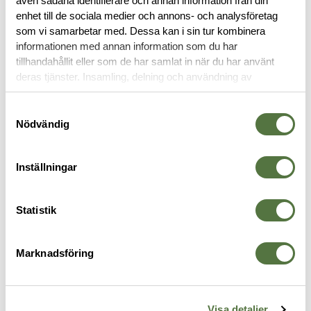
även sådana identifierare och annan information från din
enhet till de sociala medier och annons- och analysföretag
OM VARUMÄRKET
som vi samarbetar med. Dessa kan i sin tur kombinera
informationen med annan information som du har
tillhandahållit eller som de har samlat in när du har använt
deras tjänster. Insamling, delning och användning av
FICKOR & HÅLLARE
personuppgifter kan användas för personalisering av
annonser. Läs mer om
Google's Privacy Terms
.
Samtyckesval
Nödvändig
Inställningar
Statistik
Marknadsföring
SNIGEL
TASMANIAN TIGER
B
Oyster Pouch 1.0 Medium Black
IFAK Pouch Dual Black
D
Visa detaljer