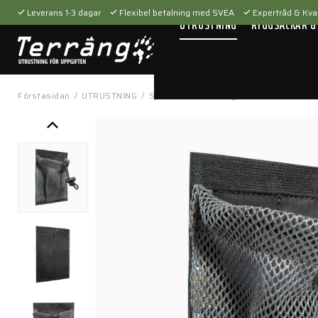
Leverans 1-3 dagar
Flexibel betalning med SVEA
Expertråd & Kval
UTRUSTNING
RYGGSÄCKAR &
Förstasidan
/
UTRUSTNING
/
Sjukvårdsutrustning
/
Fickor & hållare