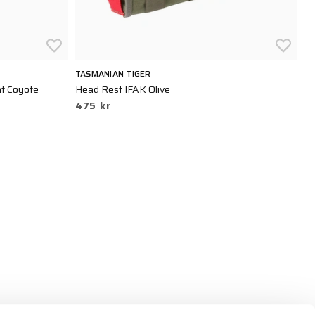
TASMANIAN TIGER
TA
t Coyote
Head Rest IFAK Olive
IF
475 kr
3