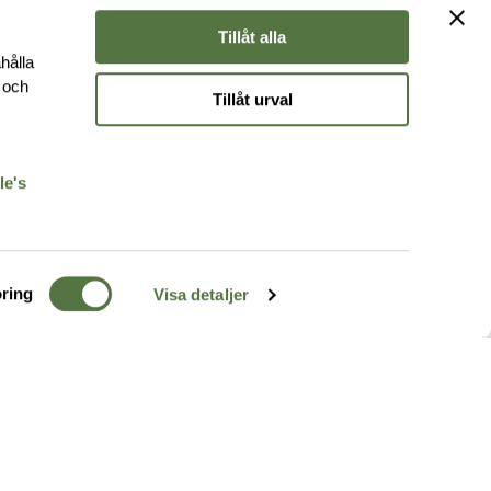
Tillåt alla
hålla
e och
Tillåt urval
r
le's
ring
Visa detaljer
TERRÄNG
FÖLJ OSS
ss