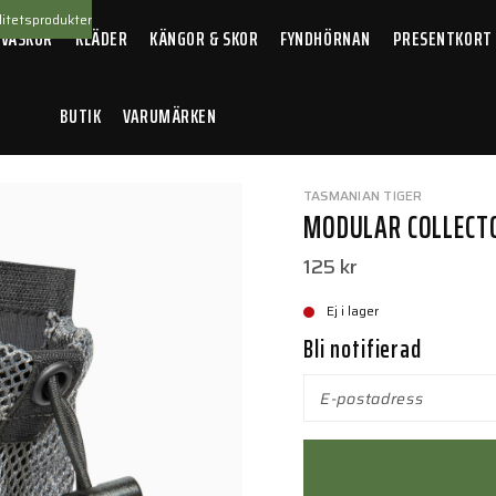
itetsprodukter
 VÄSKOR
KLÄDER
KÄNGOR & SKOR
FYNDHÖRNAN
PRESENTKORT
BUTIK
VARUMÄRKEN
/
Modular Collector Small VL
TASMANIAN TIGER
MODULAR COLLECT
125 kr
Ej i lager
Bli notifierad