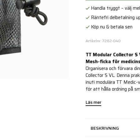
Handla tryggt – välj mell
Räntefri delbetalning up
Köp nu & betala sen
Artikelnr: 7282-040
TT Modular Collector S 
Mesh-ficka för medicin
Organisera och förvara di
Collector S VL. Denna pra
inuti modulära TT Medic-v
för att hålla ordning på sm
Läs mer
BESKRIVNING