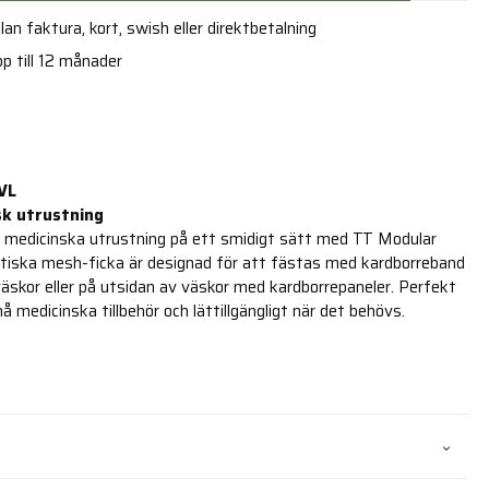
an faktura, kort, swish eller direktbetalning
p till 12 månader
VL
sk utrustning
n medicinska utrustning på ett smidigt sätt med TT Modular
ktiska mesh-ficka är designad för att fästas med kardborreband
äskor eller på utsidan av väskor med kardborrepaneler. Perfekt
å medicinska tillbehör och lättillgängligt när det behövs.