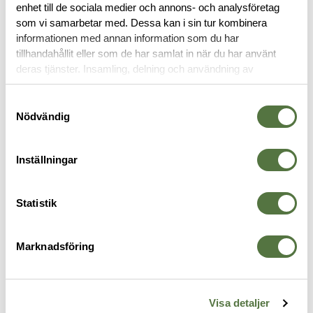
enhet till de sociala medier och annons- och analysföretag
som vi samarbetar med. Dessa kan i sin tur kombinera
OM VARUMÄRKET
informationen med annan information som du har
tillhandahållit eller som de har samlat in när du har använt
deras tjänster. Insamling, delning och användning av
personuppgifter kan användas för personalisering av
RYGGSÄCKAR
annonser. Läs mer om
Google's Privacy Terms
.
Samtyckesval
Nödvändig
Inställningar
Statistik
Marknadsföring
TASMANIAN TIGER
TASMANIAN TIGER
N
TT Duffel 65 Black
Modular Sling Pack 20 IRR
N
Visa detaljer
2 295 kr
1 895 kr
B