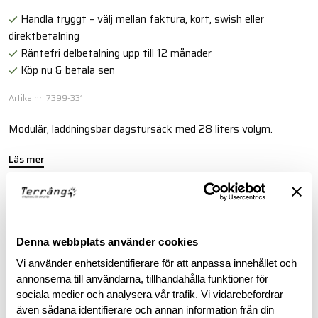
Handla tryggt – välj mellan faktura, kort, swish eller
direktbetalning
Räntefri delbetalning upp till 12 månader
Köp nu & betala sen
Artikelnr: 7399-331
Modulär, laddningsbar dagstursäck med 28 liters volym.
Läs mer
BESKRIVNING
Denna webbplats använder cookies
SPECIFIKATIONER
Vi använder enhetsidentifierare för att anpassa innehållet och
annonserna till användarna, tillhandahålla funktioner för
sociala medier och analysera vår trafik. Vi vidarebefordrar
RECENSIONER
även sådana identifierare och annan information från din