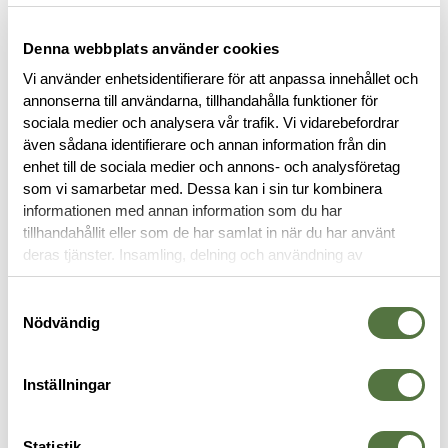
Denna webbplats använder cookies
Vi använder enhetsidentifierare för att anpassa innehållet och
annonserna till användarna, tillhandahålla funktioner för
sociala medier och analysera vår trafik. Vi vidarebefordrar
även sådana identifierare och annan information från din
enhet till de sociala medier och annons- och analysföretag
BESKRIVNING
som vi samarbetar med. Dessa kan i sin tur kombinera
informationen med annan information som du har
SPECIFIKATIONER
tillhandahållit eller som de har samlat in när du har använt
deras tjänster. Insamling, delning och användning av
personuppgifter kan användas för personalisering av
RECENSIONER
annonser. Läs mer om
Google's Privacy Terms
.
Samtyckesval
Nödvändig
OM VARUMÄRKET
Inställningar
RYGGSÄCKAR
Statistik