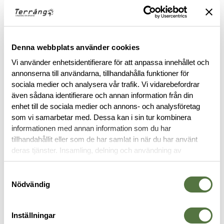
Denna webbplats använder cookies
Vi använder enhetsidentifierare för att anpassa innehållet och
annonserna till användarna, tillhandahålla funktioner för
BESKRIVNING
sociala medier och analysera vår trafik. Vi vidarebefordrar
även sådana identifierare och annan information från din
enhet till de sociala medier och annons- och analysföretag
RECENSIONER
som vi samarbetar med. Dessa kan i sin tur kombinera
informationen med annan information som du har
OM VARUMÄRKET
tillhandahållit eller som de har samlat in när du har använt
deras tjänster. Insamling, delning och användning av
personuppgifter kan användas för personalisering av
annonser. Läs mer om
Google's Privacy Terms
.
Samtyckesval
JACKOR
Nödvändig
Inställningar
PRO Essentials