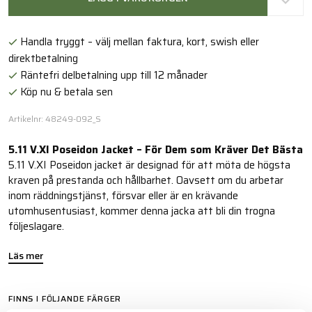
Handla tryggt – välj mellan faktura, kort, swish eller
direktbetalning
Räntefri delbetalning upp till 12 månader
Köp nu & betala sen
Artikelnr: 48249-092_S
5.11 V.XI Poseidon Jacket – För Dem som Kräver Det Bästa
5.11 V.XI Poseidon jacket är designad för att möta de högsta
kraven på prestanda och hållbarhet. Oavsett om du arbetar
inom räddningstjänst, försvar eller är en krävande
utomhusentusiast, kommer denna jacka att bli din trogna
följeslagare.
Läs mer
FINNS I FÖLJANDE FÄRGER