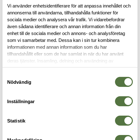
Vi använder enhetsidentifierare för att anpassa innehållet och
annonserna till användarna, tillhandahålla funktioner för
sociala medier och analysera vår trafik. Vi vidarebefordrar
BESKRIVNING
även sådana identifierare och annan information från din
enhet till de sociala medier och annons- och analysföretag
RECENSIONER
som vi samarbetar med. Dessa kan i sin tur kombinera
informationen med annan information som du har
tillhandahållit eller som de har samlat in när du har använt
OM VARUMÄRKET
deras tjänster. Insamling, delning och användning av
personuppgifter kan användas för personalisering av
annonser. Läs mer om
Google's Privacy Terms
.
Samtyckesval
Nödvändig
TRÖJOR & T-SHIRTS
Inställningar
Legitimering krävs
-30%
PRO Mission
Statistik