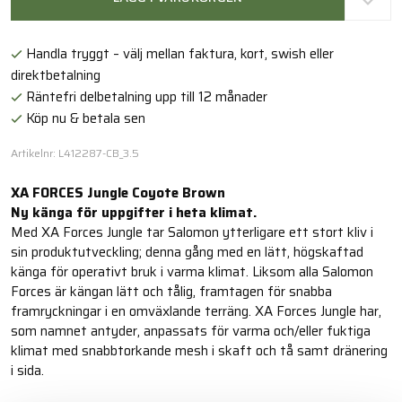
Handla tryggt – välj mellan faktura, kort, swish eller
direktbetalning
Räntefri delbetalning upp till 12 månader
Köp nu & betala sen
Artikelnr: L412287-CB_3.5
XA FORCES Jungle Coyote Brown
Ny känga för uppgifter i heta klimat.
Med XA Forces Jungle tar Salomon ytterligare ett stort kliv i
sin produktutveckling; denna gång med en lätt, högskaftad
känga för operativt bruk i varma klimat. Liksom alla Salomon
Forces är kängan lätt och tålig, framtagen för snabba
framryckningar i en omväxlande terräng. XA Forces Jungle har,
som namnet antyder, anpassats för varma och/eller fuktiga
klimat med snabbtorkande mesh i skaft och tå samt dränering
i sida.