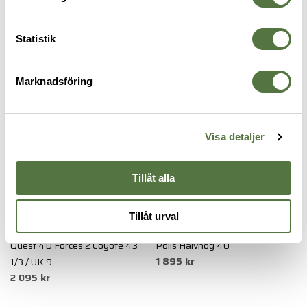
Statistik
KÄNGOR
Marknadsföring
Visa detaljer
Tillåt alla
Tillåt urval
SALOMON
2·BE
S
Quest 4D Forces 2 Coyote 43
Polis Halvhög 40
G
1 895 kr
1/3 / UK 9
4
2 095 kr
2