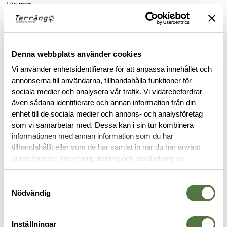
Läs mer
FINNS I FÖLJANDE FÄRGER
Denna webbplats använder cookies
Vi använder enhetsidentifierare för att anpassa innehållet och
annonserna till användarna, tillhandahålla funktioner för
sociala medier och analysera vår trafik. Vi vidarebefordrar
även sådana identifierare och annan information från din
enhet till de sociala medier och annons- och analysföretag
BESKRIVNING
som vi samarbetar med. Dessa kan i sin tur kombinera
informationen med annan information som du har
tillhandahållit eller som de har samlat in när du har använt
SKÖTSELRÅD
deras tjänster. Insamling, delning och användning av
personuppgifter kan användas för personalisering av
annonser. Läs mer om
Google's Privacy Terms
.
Samtyckesval
RECENSIONER
Nödvändig
OM VARUMÄRKET
Inställningar