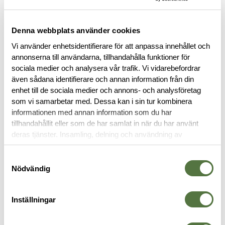
Denna webbplats använder cookies
Vi använder enhetsidentifierare för att anpassa innehållet och
annonserna till användarna, tillhandahålla funktioner för
sociala medier och analysera vår trafik. Vi vidarebefordrar
även sådana identifierare och annan information från din
enhet till de sociala medier och annons- och analysföretag
som vi samarbetar med. Dessa kan i sin tur kombinera
BESKRIVNING
informationen med annan information som du har
tillhandahållit eller som de har samlat in när du har använt
deras tjänster. Insamling, delning och användning av
RECENSIONER
personuppgifter kan användas för personalisering av
annonser. Läs mer om
Google's Privacy Terms
.
Samtyckesval
OM VARUMÄRKET
Nödvändig
Inställningar
BYXOR