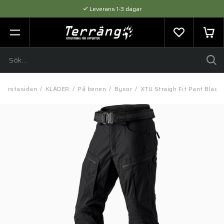
Leverans 1-3 dagar
Flexibel betalning med SVEA
Expertråd & Kvalitetsprodukter
Förstasidan
/
KLÄDER
/
På benen
/
Byxor
/
XTU Straigh Fit Pant Black