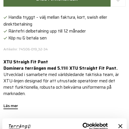
Handla tryggt – välj mellan faktura, kort, swish eller
direktbetalning
Räntefri delbetalning upp till 12 månader
Köp nu & betala sen
Artikelnr: 74506-019_32-34
XTU Straigh Fit Pant
Dominera terrängen med 5.11® XTU Straight Fit Pant.
Utvecklad i samarbete med världsledande taktiska team, är
XTU-linjen designad för att utrustade operatörer med det
mest funktionella, robusta och bekväma uniformerna på
marknaden.
Läs mer
FINNS I FÖLJANDE FÄRGER