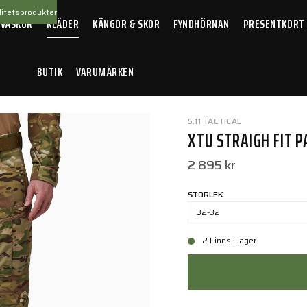
itetsprodukter
 VÄSKOR
KLÄDER
KÄNGOR & SKOR
FYNDHÖRNAN
PRESENTKORT
BUTIK
VARUMÄRKEN
ulticam
5.11 TACTICAL
XTU STRAIGH FIT 
2 895 kr
STORLEK
32-32
2 Finns i lager