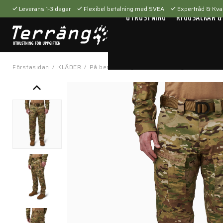
Leverans 1-3 dagar
Flexibel betalning med SVEA
Expertråd & Kval
UTRUSTNING
RYGGSÄCKAR &
Förstasidan
/
KLÄDER
/
På benen
/
Byxor
/
XTU Straigh Fit Pant M