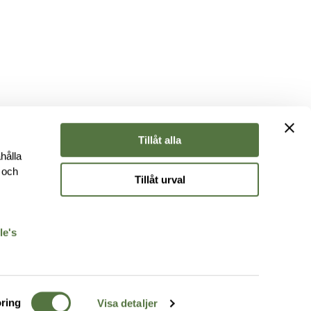
Tillåt alla
hålla
e och
Tillåt urval
r
le's
ring
Visa detaljer