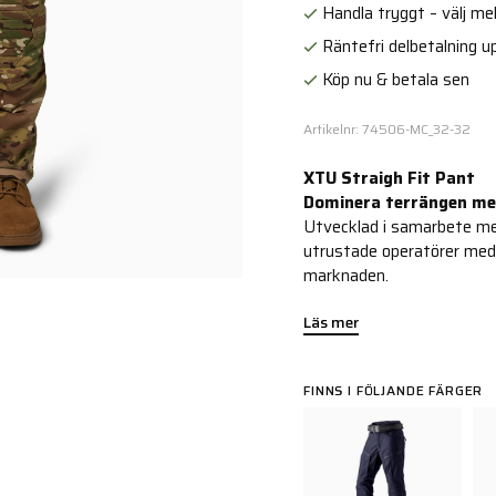
Handla tryggt – välj mell
Räntefri delbetalning up
Köp nu & betala sen
Artikelnr: 74506-MC_32-32
XTU Straigh Fit Pant
Dominera terrängen med
Utvecklad i samarbete med
utrustade operatörer med
marknaden.
Läs mer
FINNS I FÖLJANDE FÄRGER