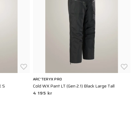
ARC'TERYX PRO
5.
K S
Cold WX Pant LT (Gen 2.1) Black Large Tall
Q
4 195 kr
6