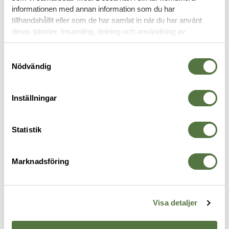
informationen med annan information som du har
tillhandahållit eller som de har samlat in när du har använt
VAPENVÅRD
deras tjänster. Insamling, delning och användning av
personuppgifter kan användas för personalisering av
annonser. Läs mer om
Google's Privacy Terms
.
Samtyckesval
Nödvändig
Inställningar
Statistik
Marknadsföring
BREAKTHROUGH
BREAKTHROUGH
B
Battle Rope 2.0 with EVA case -
Suppressor Cleaner 16OZ
B
495 kr
.357 / .38 / 9mm
6
265 kr
6
Visa detaljer