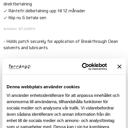
direktbetalning
Räntefri delbetalning upp till 12 månader
Köp nu & betala sen
Artikelnr: BT-22BPH
- Holds patch securely for application of Breakthrough Clean
solvents and lubricants.
Läs mer
BESKRIVNING
Denna webbplats använder cookies
Vi använder enhetsidentifierare för att anpassa innehållet och
RECENSIONER
annonserna till användarna, tillhandahålla funktioner för
sociala medier och analysera vår trafik. Vi vidarebefordrar
även sådana identifierare och annan information från din
OM VARUMÄRKET
enhet till de sociala medier och annons- och analysföretag
som vi samarbetar med. Dessa kan i sin tur kombinera