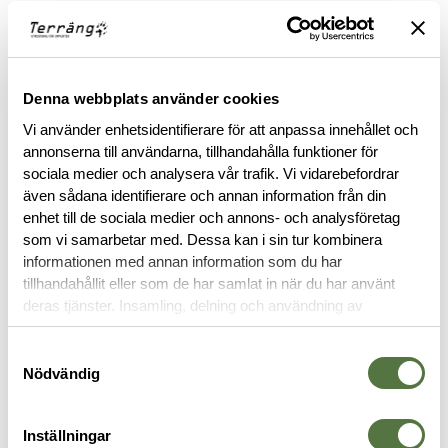
RECENSIONER
Denna webbplats använder cookies
OM VARUMÄRKET
Vi använder enhetsidentifierare för att anpassa innehållet och
annonserna till användarna, tillhandahålla funktioner för
sociala medier och analysera vår trafik. Vi vidarebefordrar
även sådana identifierare och annan information från din
RELATERADE PRODUKTER
enhet till de sociala medier och annons- och analysföretag
som vi samarbetar med. Dessa kan i sin tur kombinera
informationen med annan information som du har
tillhandahållit eller som de har samlat in när du har använt
deras tjänster. Insamling, delning och användning av
personuppgifter kan användas för personalisering av
annonser. Läs mer om
Google's Privacy Terms
.
Samtyckesval
Nödvändig
Inställningar