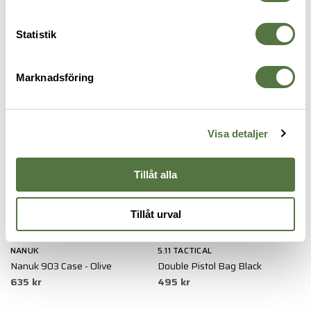
5.11 TACTICAL
5.11 TACTICAL
28" Single Rifle Case Black
42" Double Rifle Case Black
Statistik
995 kr
2 155 kr
VAPENVÄSKOR
Marknadsföring
Visa detaljer
Tillåt alla
Tillåt urval
NANUK
5.11 TACTICAL
5
Nanuk 903 Case - Olive
Double Pistol Bag Black
R
635 kr
495 kr
1