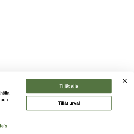
Tillåt alla
hålla
e och
Tillåt urval
r
le's