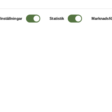
Inställningar
Statistik
Marknadsfö
KUNDTJÄNST
OM 
Ångra order
Om o
Företagskund
Buti
g
Kontakta oss
Guide
Köpvillkor
Hållb
Personuppgiftspolicy
Ledig
Returer & byten
FAQ - Vanliga frågor