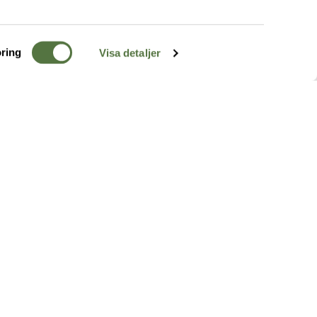
ring
Visa detaljer
TERRÄNG
FÖLJ OSS
ss
k
r & Inspiration
arhet
a tjänster