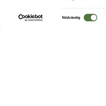
Samtyckesval
Nödvändig
Hos oss hittar du produkter av högsta kvalitet från ledande
leverantörer i branschen. I vårt utbud hittar du allt ifrån
kängor,
ryggsäckar
och skalplagg till
utrustning
för fält, sjukvård, övnin
och
vapentillbehör
, för att bara nämna ett urval av våra drygt
20 000 produkter.