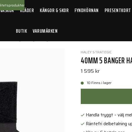
itetsprodukter
 VÄSKOR
KLÄDER
KÄNGOR & SKOR
FYNDHÖRNAN
PRESENTKORT
BUTIK
VARUMÄRKEN
mm 5 Banger Hanger Ranger Green
HALEY STRATEGIC
40MM 5 BANGER H
1 595 kr
10 Finns i lager
Handla tryggt – välj mell
Räntefri delbetalning up