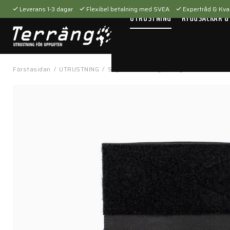
Leverans 1-3 dagar
Flexibel betalning med SVEA
Expertråd & Kval
UTRUSTNING
RYGGSÄCKAR &
Förstasidan
/
UTRUSTNING
/
Skytteutrustning
/
Magasinfickor
/
40