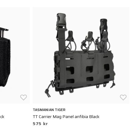
TASMANIAN TIGER
BL
ack
TT Carrier Mag Panel anfibia Black
HW
575 kr
Po
1