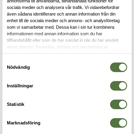
annonserna till användarna, tillhandahålla funktioner för
BESKRIVNING
sociala medier och analysera vår trafik. Vi vidarebefordrar
även sådana identifierare och annan information från din
RECENSIONER
enhet till de sociala medier och annons- och analysföretag
som vi samarbetar med. Dessa kan i sin tur kombinera
informationen med annan information som du har
OM VARUMÄRKET
tillhandahållit eller som de har samlat in när du har använt
deras tjänster. Insamling, delning och användning av
personuppgifter kan användas för personalisering av
annonser. Läs mer om
Google's Privacy Terms
.
Samtyckesval
MAGASINFICKOR
Nödvändig
Inställningar
Statistik
Marknadsföring