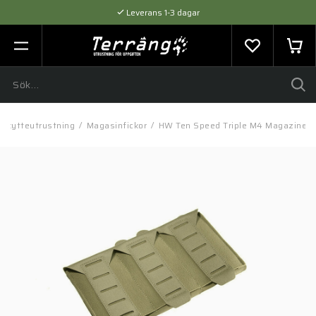
Leverans 1-3 dagar
Flexibel betalning med SVEA
Expertråd & Kvalitetsprodukter
Skytteutrustning
/
Magasinfickor
/
HW Ten Speed Triple M4 Magazine P